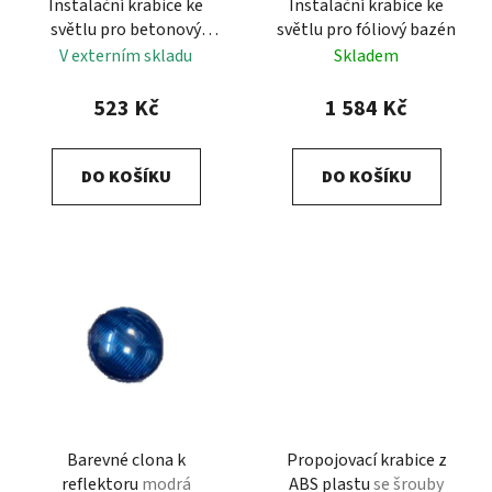
Instalační krabice ke
Instalační krabice ke
o
ů
světlu pro betonový
světlu pro fóliový bazén
d
bazén
V externím skladu
Skladem
u
k
523 Kč
1 584 Kč
t
ů
DO KOŠÍKU
DO KOŠÍKU
Barevné clona k
Propojovací krabice z
reflektoru
modrá
ABS plastu
se šrouby