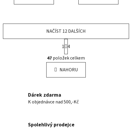
NAČÍST 12 DALŠÍCH
S
1
4
t
r
O
47
položek celkem
á
v
n
l
k
NAHORU
á
o
d
v
a
á
n
c
Dárek zdarma
í
í
K objednávce nad 500,-Kč
p
r
v
Spolehlivý prodejce
k
y