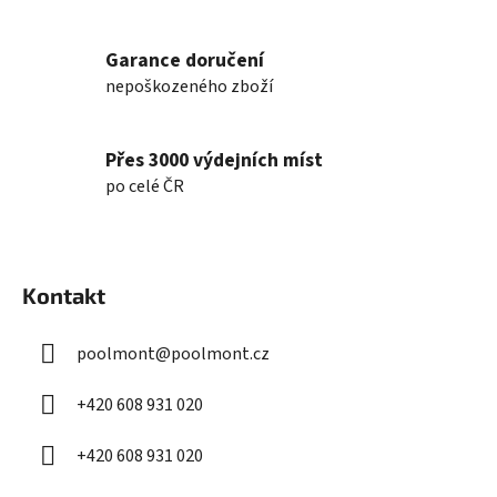
v
ý
Garance doručení
p
nepoškozeného zboží
i
s
u
Přes 3000 výdejních míst
po celé ČR
Z
á
Kontakt
p
a
poolmont
@
poolmont.cz
t
í
+420 608 931 020
+420 608 931 020