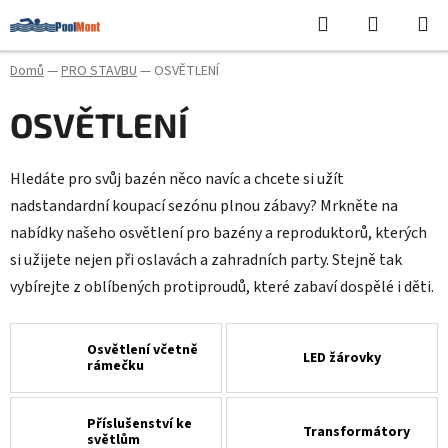
Přejít
Hledat
NÁKUPN
na
KOŠÍK
obsah
Domů
—
PRO STAVBU
—
OSVĚTLENÍ
OSVĚTLENÍ
Hledáte pro svůj bazén něco navíc a chcete si užít
nadstandardní koupací sezónu plnou zábavy? Mrkněte na
nabídky našeho osvětlení pro bazény a reproduktorů, kterých
si užijete nejen při oslavách a zahradních party. Stejně tak
vybírejte z oblíbených protiproudů, které zabaví dospělé i děti.
Osvětlení včetně
LED žárovky
rámečku
Příslušenství ke
Transformátory
světlům