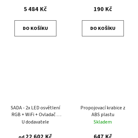
5 484 Kč
190 Kč
DO KOŠÍKU
DO KOŠÍKU
SADA - 2x LED osvětlení
Propojovací krabice z
RGB + WiFi + Ovladač +
ABS plastu
rámeček
LumiPlus Flexi
U dodavatele
Skladem
22 602 Kč
647 Kč
od