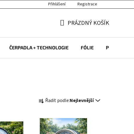
Přihlášení
Registrace
PRÁZDNÝ KOŠÍK
NÁKUPNÍ
KOŠÍK
ČERPADLA + TECHNOLOGIE
FÓLIE
PROTIPROU
Ř
Řadit podle:
Nejlevnější
a
z
e
n