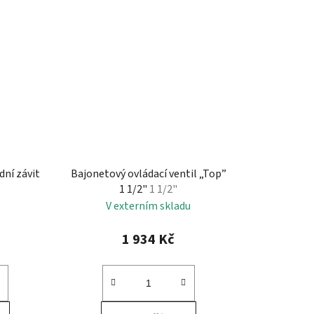
ní závit
Bajonetový ovládací ventil „Top”
1 1/2"
1 1/2"
V externím skladu
1 934 Kč