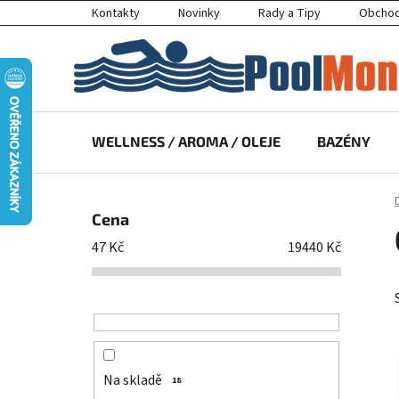
Přejít
Kontakty
Novinky
Rady a Tipy
Obchod
na
obsah
WELLNESS / AROMA / OLEJE
BAZÉNY
P
o
Cena
s
47
Kč
19440
Kč
t
r
a
n
n
í
Na skladě
18
p