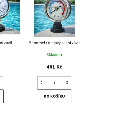
í
p
r
o
d
u
k
í závit
Manometr olejový zadní závit
t
ů
Skladem
401 Kč
DO KOŠÍKU