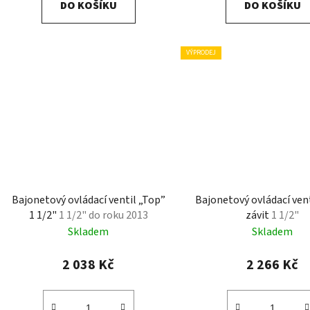
DO KOŠÍKU
DO KOŠÍKU
VÝPRODEJ
Bajonetový ovládací ventil „Top”
Bajonetový ovládací vent
1 1/2"
1 1/2" do roku 2013
závit
1 1/2"
Skladem
Skladem
2 038 Kč
2 266 Kč