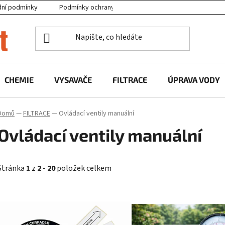
ní podmínky
Podmínky ochrany osobních údajů
Projekty EU
CHEMIE
VYSAVAČE
FILTRACE
ÚPRAVA VODY
Domů
—
FILTRACE
—
Ovládací ventily manuální
Ovládací ventily manuální
Stránka
1
z
2
-
20
položek celkem
V
ý
p