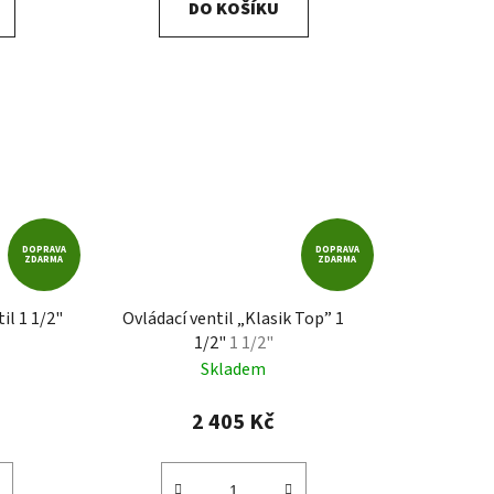
DO KOŠÍKU
DOPRAVA
DOPRAVA
ZDARMA
ZDARMA
il 1 1/2"
Ovládací ventil „Klasik Top” 1
1/2"
1 1/2"
Skladem
2 405 Kč