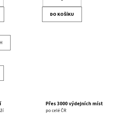
DO KOŠÍKU
CH
í
Přes 3000 výdejních míst
ží
po celé ČR