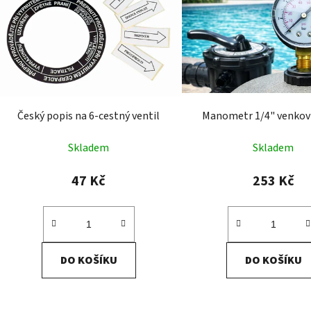
i
s
p
r
o
d
Český popis na 6-cestný ventil
Manometr 1/4" venkovn
u
k
Skladem
Skladem
t
ů
47 Kč
253 Kč
DO KOŠÍKU
DO KOŠÍKU