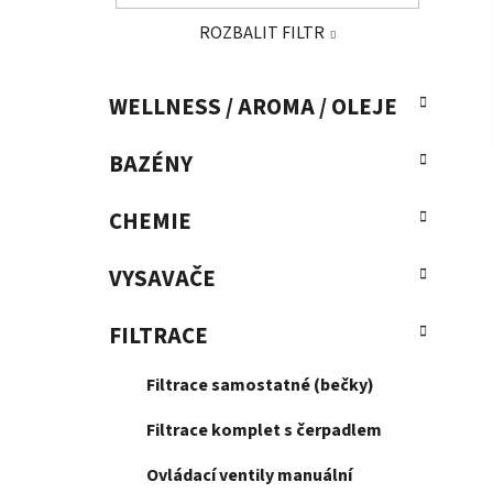
a
ROZBALIT FILTR
n
e
K
Přeskočit
l
WELLNESS / AROMA / OLEJE
a
kategorie
t
BAZÉNY
e
g
o
CHEMIE
r
i
VYSAVAČE
e
FILTRACE
Filtrace samostatné (bečky)
Filtrace komplet s čerpadlem
Ovládací ventily manuální