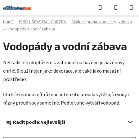
Přejít
Hledat
NÁKUPN
na
KOŠÍK
obsah
Domů
—
PŘÍSLUŠENSTVÍ + ÚDRŽBA
—
Skákací prkna, vodní hry, zábava
—
Vodopády a vodní zábava
Vodopády a vodní zábava
Netradičním doplňkem k zahradnímu bazénu je bazénový
chrlič. Slouží nejen jako dekorace, ale také jako masážní
prostředek.
Chrliče mohou mít různou intenzitu proudu vytékající vody i
různý proud vody samotné. Podle toho vytváří vodopád.
Ř
Řadit podle:
Nejlevnější
a
z