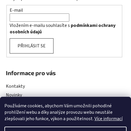
E-mail
Vložením e-mailu souhlasíte s
podmínkami ochrany
osobních údajů
PŘIHLÁSIT SE
Informace pro vás
Kontakty
Novinky
Rady a Tipy
Používáme cookies, abychom Vám umožnili pohodlné
prohlížení webu a díky analýze provozu webu neustále
Obchodní podmínky
zlepšovali jeho funkce, výkon a použitelnost.
Více informací
Podmínky ochrany osobních údajů
Projekty EU