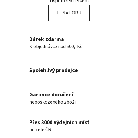
16
položek celkem
á
v
n
l
k
NAHORU
á
o
d
v
a
á
n
c
Dárek zdarma
í
í
K objednávce nad 500,-Kč
p
r
v
Spolehlivý prodejce
k
y
v
ý
Garance doručení
p
nepoškozeného zboží
i
s
u
Přes 3000 výdejních míst
po celé ČR