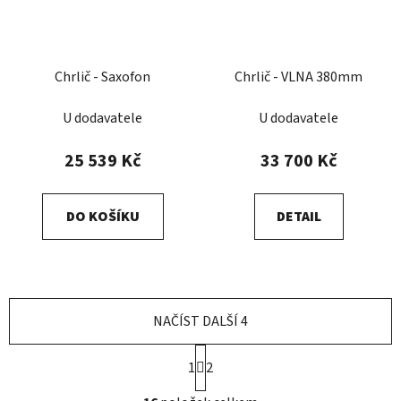
Chrlič - Saxofon
Chrlič - VLNA 380mm
U dodavatele
U dodavatele
25 539 Kč
33 700 Kč
DO KOŠÍKU
DETAIL
NAČÍST DALŠÍ 4
S
1
2
t
r
O