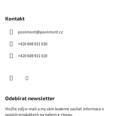
Z
á
Kontakt
p
a
poolmont
@
poolmont.cz
t
í
+420 608 931 020
+420 608 931 020
Odebírat newsletter
Vložte svůj e-mail a my vám budeme zasílat informace o
nových produktech na našem e-shopu.