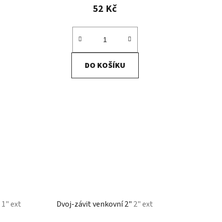
52 Kč
DO KOŠÍKU
"
1" ext
Dvoj-závit venkovní 2"
2" ext