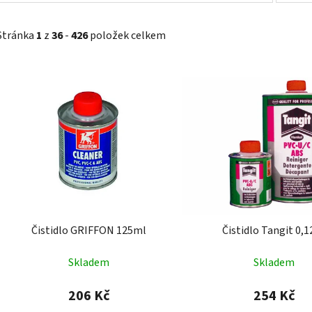
Stránka
1
z
36
-
426
položek celkem
V
ý
p
i
s
p
r
o
d
Čistidlo GRIFFON 125ml
Čistidlo Tangit 0,
u
k
Skladem
Skladem
t
ů
206 Kč
254 Kč