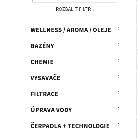
a
ROZBALIT FILTR
n
e
K
Přeskočit
l
WELLNESS / AROMA / OLEJE
a
kategorie
t
BAZÉNY
e
g
o
CHEMIE
r
i
VYSAVAČE
e
FILTRACE
ÚPRAVA VODY
ČERPADLA + TECHNOLOGIE