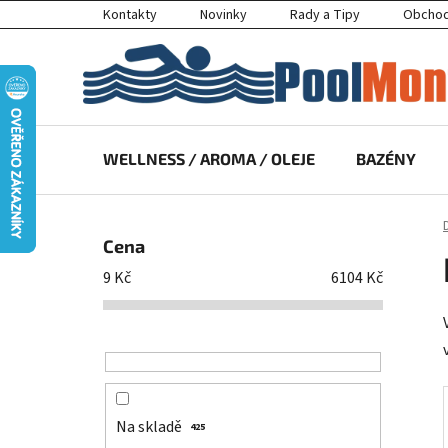
Přejít
Kontakty
Novinky
Rady a Tipy
Obchod
na
obsah
WELLNESS / AROMA / OLEJE
BAZÉNY
P
o
Cena
s
9
Kč
6104
Kč
t
r
a
n
n
í
Na skladě
425
p