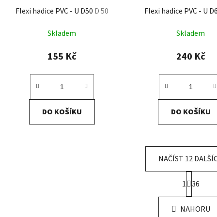
Flexi hadice PVC - U D50
D 50
Flexi hadice PVC - U D
Skladem
Skladem
155 Kč
240 Kč
DO KOŠÍKU
DO KOŠÍKU
NAČÍST 12 DALŠÍ
S
1
36
t
O
r
v
á
NAHORU
l
n