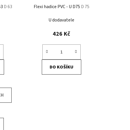
63
D 63
Flexi hadice PVC - U D75
D 75
U dodavatele
426 Kč
DO KOŠÍKU
CH