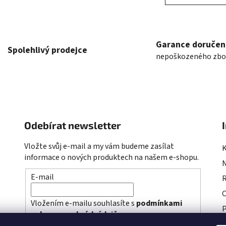
á
k
o
d
v
a
á
c
n
Garance doručen
í
Spolehlivý prodejce
í
nepoškozeného zbo
p
r
v
k
y
v
Odebírat newsletter
ý
p
Vložte svůj e-mail a my vám budeme zasílat
i
informace o nových produktech na našem e-shopu.
s
u
E-mail
R
Vložením e-mailu souhlasíte s
podmínkami
P
ochrany osobních údajů
P