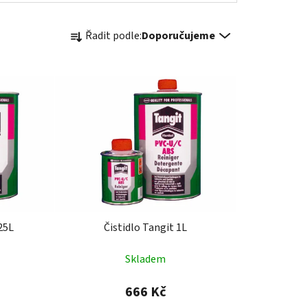
Ř
Řadit podle:
Doporučujeme
a
z
e
n
í
p
r
o
d
u
k
125L
Čistidlo Tangit 1L
t
ů
Skladem
666 Kč