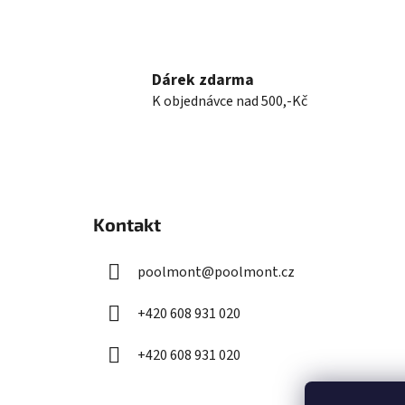
Dárek zdarma
K objednávce nad 500,-Kč
Z
á
Kontakt
p
a
poolmont
@
poolmont.cz
t
í
+420 608 931 020
+420 608 931 020