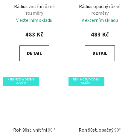
Rádius vnitřní
různé
Rádius opačný
různé
rozměry
rozměry
V externím skladu
V externím skladu
483 Kč
483 Kč
DETAIL
DETAIL
NENÍ MOŽNÝ OSOBNÍ
NENÍ MOŽNÝ OSOBNÍ
ODBĚR !
ODBĚR !
Roh 90st. vnitřní
90 °
Roh 90st. opačný
90°