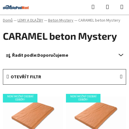
Přejít
Hledat
NÁKUPN
na
KOŠÍK
obsah
Domů
—
LEMY A DLAŽBY
—
Beton Mystery
—
CARAMEL beton Mystery
CARAMEL beton Mystery
Ř
Řadit podle:
Doporučujeme
a
z
e
OTEVŘÍT FILTR
n
í
V
p
NENÍ MOŽNÝ OSOBNÍ
NENÍ MOŽNÝ OSOBNÍ
ý
ODBĚR !
ODBĚR !
r
p
o
i
d
s
u