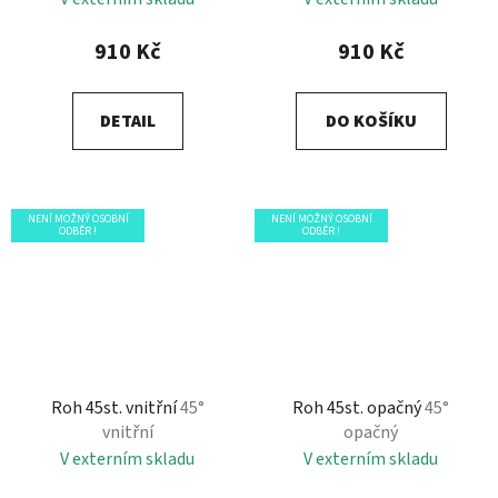
910 Kč
910 Kč
DETAIL
DO KOŠÍKU
NENÍ MOŽNÝ OSOBNÍ
NENÍ MOŽNÝ OSOBNÍ
ODBĚR !
ODBĚR !
Roh 45st. vnitřní
45°
Roh 45st. opačný
45°
vnitřní
opačný
V externím skladu
V externím skladu