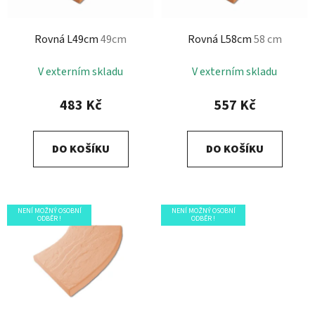
p
k
r
t
Rovná L49cm
49cm
Rovná L58cm
58 cm
o
ů
d
V externím skladu
V externím skladu
u
k
483 Kč
557 Kč
t
ů
DO KOŠÍKU
DO KOŠÍKU
NENÍ MOŽNÝ OSOBNÍ
NENÍ MOŽNÝ OSOBNÍ
ODBĚR !
ODBĚR !