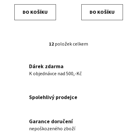
DO KOŠÍKU
DO KOŠÍKU
12
položek celkem
O
v
l
Dárek zdarma
á
K objednávce nad 500,-Kč
d
a
c
í
Spolehlivý prodejce
p
r
v
k
Garance doručení
y
nepoškozeného zboží
v