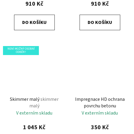
910 Kč
910 Kč
DO KOŠÍKU
DO KOŠÍKU
NENÍ MOŽNÝ OSOBNÍ
ODBĚR !
Skimmer malý
skimmer
Impregnace HD ochrana
malý
povrchu betonu
V externím skladu
V externím skladu
1 045 Kč
350 Kč