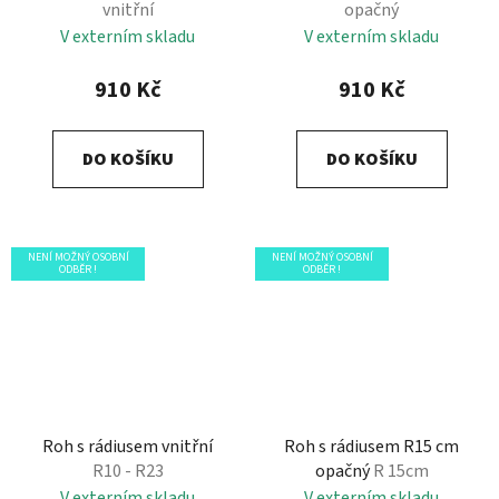
vnitřní
opačný
V externím skladu
V externím skladu
910 Kč
910 Kč
DO KOŠÍKU
DO KOŠÍKU
NENÍ MOŽNÝ OSOBNÍ
NENÍ MOŽNÝ OSOBNÍ
ODBĚR !
ODBĚR !
Roh s rádiusem vnitřní
Roh s rádiusem R15 cm
R10 - R23
opačný
R 15cm
V externím skladu
V externím skladu