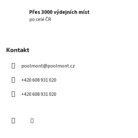
ý
p
Přes 3000 výdejních míst
i
po celé ČR
s
u
Z
á
Kontakt
p
a
poolmont
@
poolmont.cz
t
í
+420 608 931 020
+420 608 931 020