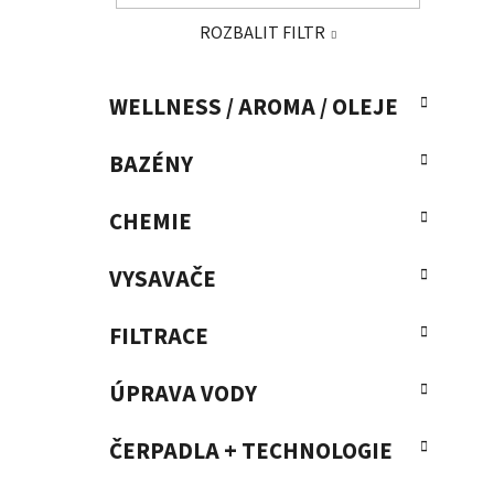
a
ROZBALIT FILTR
n
e
K
Přeskočit
l
WELLNESS / AROMA / OLEJE
a
kategorie
t
BAZÉNY
e
g
o
CHEMIE
r
i
VYSAVAČE
e
FILTRACE
ÚPRAVA VODY
ČERPADLA + TECHNOLOGIE