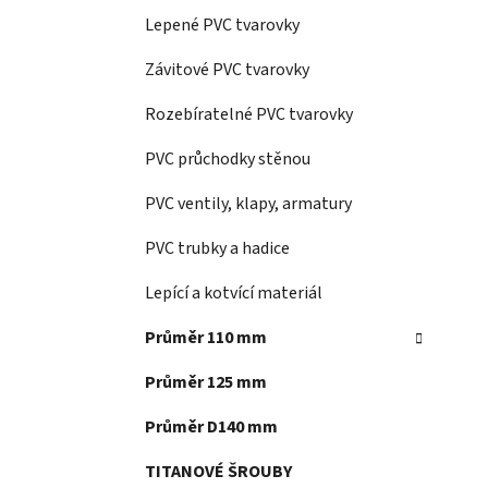
Lepené PVC tvarovky
Závitové PVC tvarovky
Rozebíratelné PVC tvarovky
PVC průchodky stěnou
PVC ventily, klapy, armatury
PVC trubky a hadice
Lepící a kotvící materiál
Průměr 110 mm
Průměr 125 mm
Průměr D140 mm
TITANOVÉ ŠROUBY