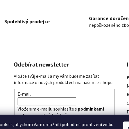
k
y
v
Garance doručen
Spolehlivý prodejce
ý
nepoškozeného zbo
p
i
s
u
Odebírat newsletter
Vložte svůj e-mail a my vám budeme zasílat
informace o nových produktech na našem e-shopu.
E-mail
R
Vložením e-mailu souhlasíte s
podmínkami
P
ochrany osobních údajů
P
ookies, abychom Vám umožnili pohodlné prohlížení webu