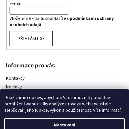
E-mail
Vložením e-mailu souhlasíte s
podmínkami ochrany
osobních údajů
PŘIHLÁSIT SE
Informace pro vás
Kontakty
Novinky
Rady a Tipy
Používáme cookies, abychom Vám umožnili pohodlné
prohlížení webu a díky analýze provozu webu neustále
Obchodní podmínky
zlepšovali jeho funkce, výkon a použitelnost.
Více informací
Podmínky ochrany osobních údajů
Projekty EU
Nastavení