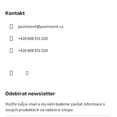
Z
á
Kontakt
p
a
poolmont
@
poolmont.cz
t
í
+420 608 931 020
+420 608 931 020
Odebírat newsletter
Vložte svůj e-mail a my vám budeme zasílat informace o
nových produktech na našem e-shopu.