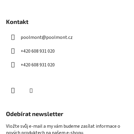
Z
á
Kontakt
p
a
poolmont
@
poolmont.cz
t
í
+420 608 931 020
+420 608 931 020
Odebírat newsletter
Vložte svůj e-mail a my vám budeme zasílat informace o
nových produktech na našem e-shopu.