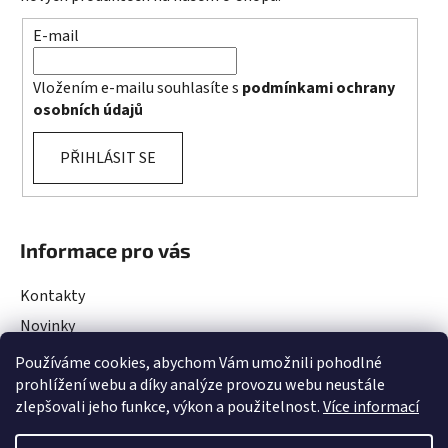
E-mail
Vložením e-mailu souhlasíte s
podmínkami ochrany
osobních údajů
PŘIHLÁSIT SE
Informace pro vás
Kontakty
Novinky
Rady a Tipy
Používáme cookies, abychom Vám umožnili pohodlné
prohlížení webu a díky analýze provozu webu neustále
Obchodní podmínky
zlepšovali jeho funkce, výkon a použitelnost.
Více informací
Podmínky ochrany osobních údajů
Projekty EU