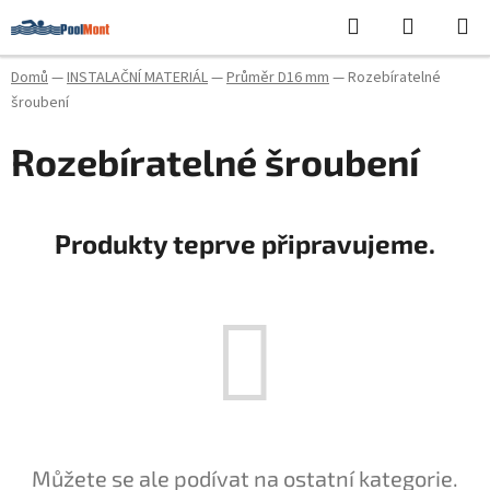
Přejít
Hledat
NÁKUPN
na
KOŠÍK
obsah
Domů
—
INSTALAČNÍ MATERIÁL
—
Průměr D16 mm
—
Rozebíratelné
šroubení
Rozebíratelné šroubení
Produkty teprve připravujeme.
Můžete se ale podívat na ostatní kategorie.