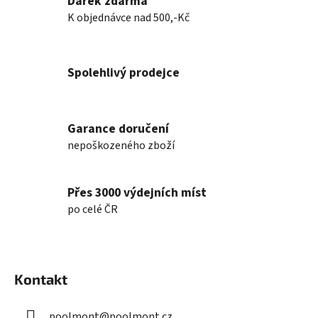
Dárek zdarma
á
K objednávce nad 500,-Kč
d
a
c
í
Spolehlivý prodejce
p
r
v
k
Garance doručení
y
nepoškozeného zboží
v
ý
p
Přes 3000 výdejních míst
i
po celé ČR
s
u
Z
á
Kontakt
p
a
poolmont
@
poolmont.cz