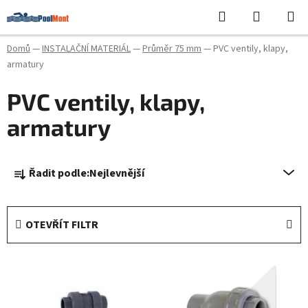
Přejít
Hledat
NÁKUPN
na
KOŠÍK
obsah
Domů
—
INSTALAČNÍ MATERIÁL
—
Průměr 75 mm
—
PVC ventily, klapy,
armatury
PVC ventily, klapy,
armatury
Ř
Řadit podle:
Nejlevnější
a
z
e
OTEVŘÍT FILTR
n
í
V
p
ý
r
p
o