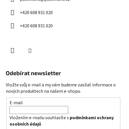
t
í
+420 608 931 020
+420 608 931 020
Odebírat newsletter
Vložte svůj e-mail a my vám budeme zasílat informace o
nových produktech na našem e-shopu.
E-mail
Vložením e-mailu souhlasíte s
podmínkami ochrany
osobních údajů