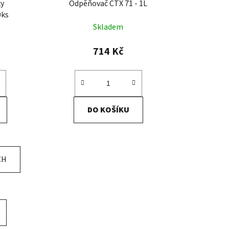
ky
Odpěňovač CTX 71 - 1L
0ks
Skladem
714 Kč
DO KOŠÍKU
CH