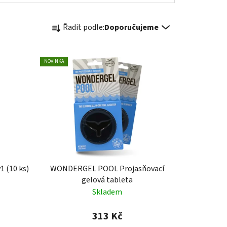
Ř
Řadit podle:
Doporučujeme
a
z
e
NOVINKA
n
í
p
r
o
d
u
k
 (10 ks)
WONDERGEL POOL Projasňovací
t
gelová tableta
ů
Skladem
313 Kč