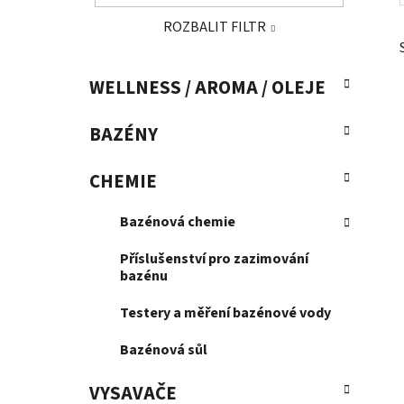
a
ROZBALIT FILTR
n
e
K
Přeskočit
l
WELLNESS / AROMA / OLEJE
a
kategorie
t
BAZÉNY
e
g
o
CHEMIE
r
i
Bazénová chemie
e
Příslušenství pro zazimování
bazénu
Testery a měření bazénové vody
Bazénová sůl
VYSAVAČE