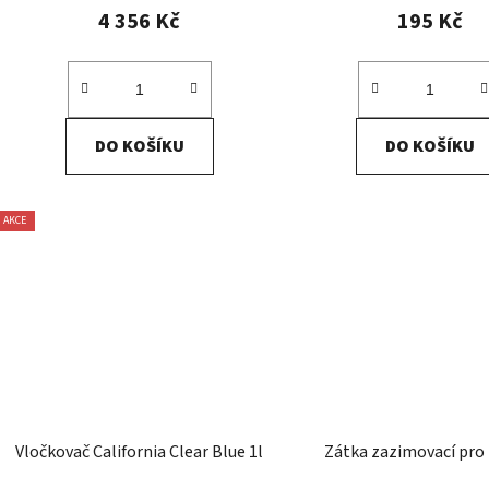
4 356 Kč
195 Kč
DO KOŠÍKU
DO KOŠÍKU
AKCE
Vločkovač California Clear Blue 1l
Zátka zazimovací pro 