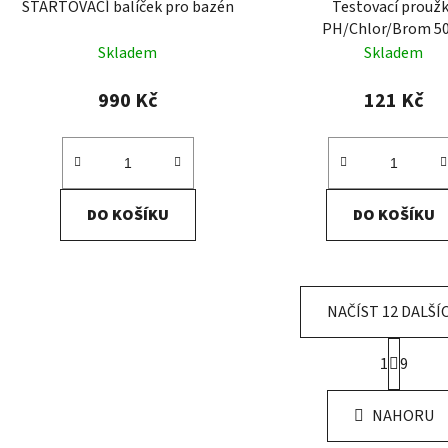
STARTOVACÍ balíček pro bazén
Testovací prouž
PH/Chlor/Brom 5
Skladem
Skladem
990 Kč
121 Kč
DO KOŠÍKU
DO KOŠÍKU
NAČÍST 12 DALŠÍ
S
1
9
t
O
r
v
á
NAHORU
l
n
á
k