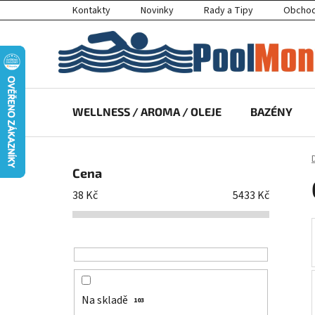
Přejít
Kontakty
Novinky
Rady a Tipy
Obchod
na
obsah
WELLNESS / AROMA / OLEJE
BAZÉNY
P
o
Cena
s
38
Kč
5433
Kč
t
r
a
n
n
í
Na skladě
103
p