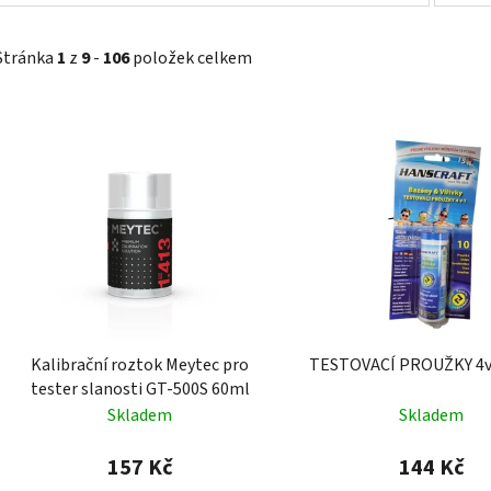
Stránka
1
z
9
-
106
položek celkem
V
ý
p
i
s
p
r
o
d
Kalibrační roztok Meytec pro
TESTOVACÍ PROUŽKY 4v1
u
tester slanosti GT-500S 60ml
k
Skladem
Skladem
t
ů
157 Kč
144 Kč