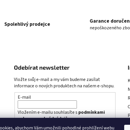
o
d
v
a
á
c
n
Garance doručen
í
Spolehlivý prodejce
í
nepoškozeného zbo
p
r
v
k
y
v
Odebírat newsletter
ý
p
Vložte svůj e-mail a my vám budeme zasílat
i
informace o nových produktech na našem e-shopu.
s
u
E-mail
R
Vložením e-mailu souhlasíte s
podmínkami
P
ochrany osobních údajů
P
ookies, abychom Vám umožnili pohodlné prohlížení webu