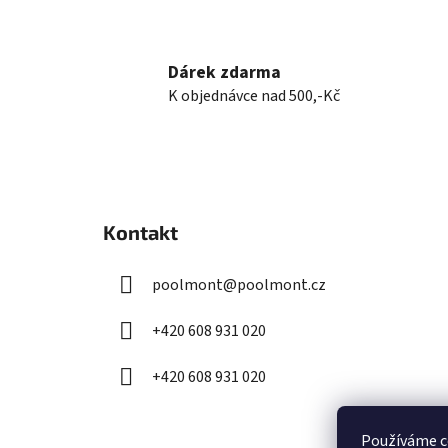
Dárek zdarma
K objednávce nad 500,-Kč
Z
á
Kontakt
p
a
poolmont
@
poolmont.cz
t
í
+420 608 931 020
+420 608 931 020
Používáme c