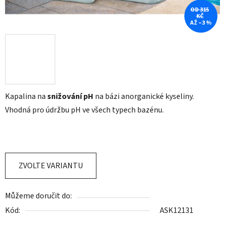
OD 315
KČ
AŽ –3 %
Kapalina na
snižování pH
na bázi anorganické kyseliny.
Vhodná pro údržbu pH ve všech typech bazénu.
ZVOLTE VARIANTU
Můžeme doručit do:
Kód:
ASK12131