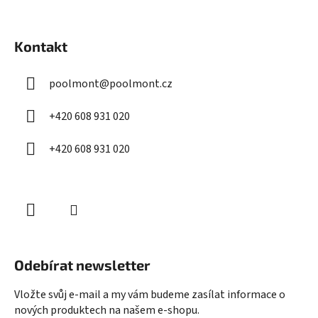
Z
á
Kontakt
p
a
poolmont
@
poolmont.cz
t
í
+420 608 931 020
+420 608 931 020
Odebírat newsletter
Vložte svůj e-mail a my vám budeme zasílat informace o
nových produktech na našem e-shopu.