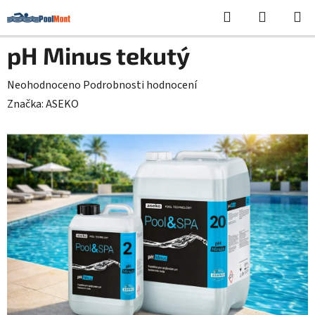
Přejít
Hledat
NÁKUPN
na
KOŠÍK
obsah
pH Minus tekutý
Průměrné
Neohodnoceno
Podrobnosti hodnocení
hodnocení
Značka:
ASEKO
produktu
je
0,0
z
5
hvězdiček.