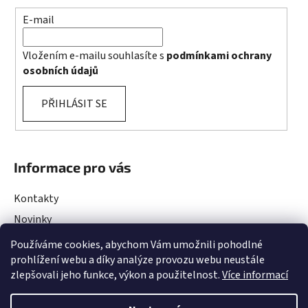
E-mail
Vložením e-mailu souhlasíte s
podmínkami ochrany
osobních údajů
PŘIHLÁSIT SE
Informace pro vás
Kontakty
Novinky
Rady a Tipy
Používáme cookies, abychom Vám umožnili pohodlné
prohlížení webu a díky analýze provozu webu neustále
Obchodní podmínky
zlepšovali jeho funkce, výkon a použitelnost.
Více informací
Podmínky ochrany osobních údajů
Projekty EU