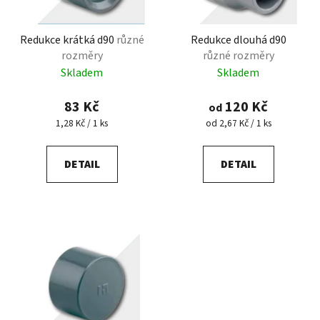
p
k
r
t
Redukce krátká d90
různé
Redukce dlouhá d90
o
ů
rozměry
různé rozměry
d
Skladem
Skladem
u
k
83 Kč
120 Kč
od
t
Měrná
Měrná
1,28 Kč / 1 ks
od 2,67 Kč / 1 ks
ů
cena:
cena:
DETAIL
DETAIL