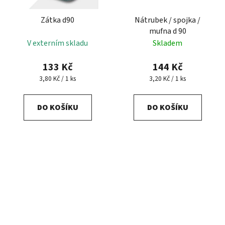
Zátka d90
Nátrubek / spojka /
mufna d 90
V externím skladu
Skladem
133 Kč
144 Kč
Měrná
Měrná
3,80 Kč / 1 ks
3,20 Kč / 1 ks
cena:
cena:
DO KOŠÍKU
DO KOŠÍKU