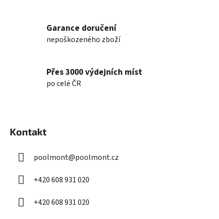
r
v
k
Garance doručení
y
nepoškozeného zboží
v
ý
p
Přes 3000 výdejních míst
i
po celé ČR
s
u
Z
á
Kontakt
p
a
poolmont
@
poolmont.cz
t
í
+420 608 931 020
+420 608 931 020