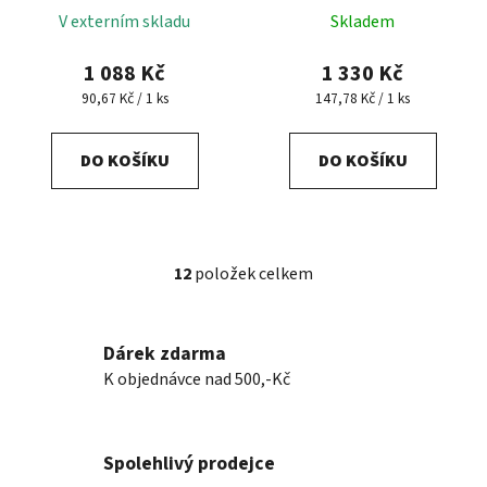
V externím skladu
Skladem
1 088 Kč
1 330 Kč
Měrná
Měrná
90,67 Kč / 1 ks
147,78 Kč / 1 ks
cena:
cena:
DO KOŠÍKU
DO KOŠÍKU
12
položek celkem
O
v
l
Dárek zdarma
á
K objednávce nad 500,-Kč
d
a
c
í
Spolehlivý prodejce
p