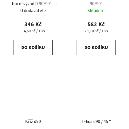
horní vývod
D 90/90° -
90/90°
horní vývod d25
U dodavatele
Skladem
346 Kč
582 Kč
Měrná
Měrná
34,60 Kč / 1 ks
29,10 Kč / 1 ks
cena:
cena:
DO KOŠÍKU
DO KOŠÍKU
Kříž d90
T-kus d90 / 45 °