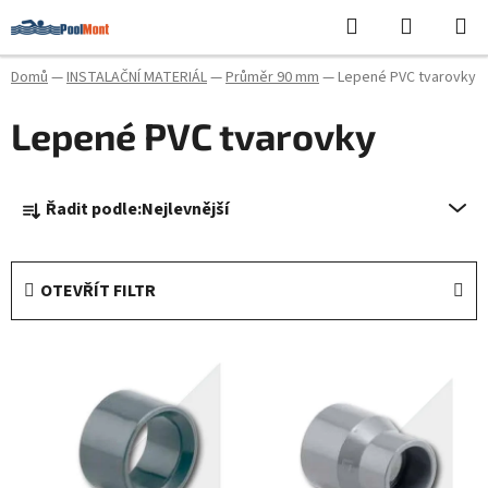
Přejít
Hledat
NÁKUPN
na
KOŠÍK
obsah
Domů
—
INSTALAČNÍ MATERIÁL
—
Průměr 90 mm
—
Lepené PVC tvarovky
Lepené PVC tvarovky
Ř
Řadit podle:
Nejlevnější
a
z
e
OTEVŘÍT FILTR
n
í
V
p
ý
r
p
o
i
d
s
u