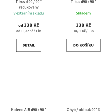
T-kus d 90 / 90 °
T-kus d90 / 90 °
redukovaný
V externím skladu
Skladem
338 Kč
338 Kč
od
Měrná
Měrná
od 13,52 Kč / 1 ks
18,78 Kč / 1 ks
cena:
cena:
DETAIL
DO KOŠÍKU
Koleno AIR d90 / 90 °
Ohyb / oblouk 90°
D