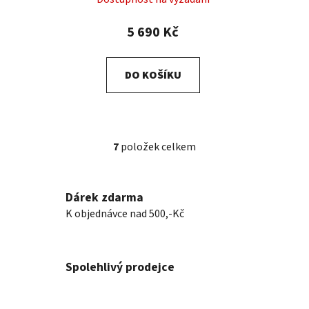
5 690 Kč
DO KOŠÍKU
7
položek celkem
O
v
l
Dárek zdarma
á
K objednávce nad 500,-Kč
d
a
c
í
Spolehlivý prodejce
p
r
v