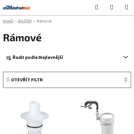
Přejít
Hledat
NÁKUPN
na
KOŠÍK
obsah
Domů
—
BAZÉNY
—
Rámové
Rámové
Ř
Řadit podle:
Nejlevnější
a
z
e
OTEVŘÍT FILTR
n
í
V
p
ý
r
p
o
i
d
s
u