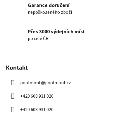
k
Garance doručení
y
nepoškozeného zboží
v
ý
p
Přes 3000 výdejních míst
i
po celé ČR
s
u
Z
á
Kontakt
p
a
poolmont
@
poolmont.cz
t
í
+420 608 931 020
+420 608 931 020