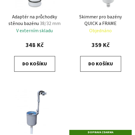
p
k
r
t
Adaptér na průchodky
Skimmer pro bazény
o
ů
stěnou bazénu
38/32 mm
QUICK a FRAME
d
V externím skladu
Objednáno
u
k
348 Kč
359 Kč
t
ů
DO KOŠÍKU
DO KOŠÍKU
DOPRAVA ZDARMA