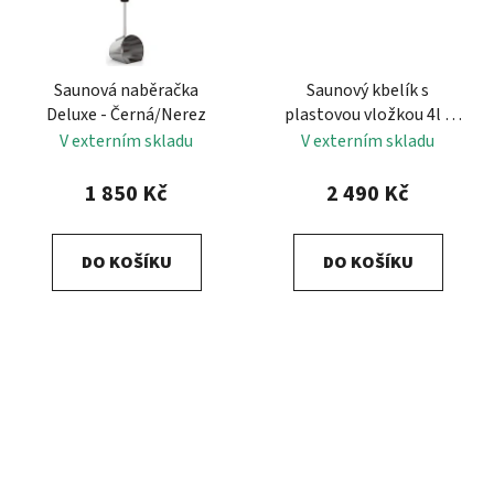
Saunová naběračka
Saunový kbelík s
Deluxe - Černá/Nerez
plastovou vložkou 4l -
CEDR
V externím skladu
V externím skladu
1 850 Kč
2 490 Kč
DO KOŠÍKU
DO KOŠÍKU