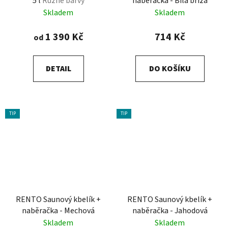
5 l
Různé barvy
naběračka - Bílá bříza
Skladem
Skladem
1 390 Kč
714 Kč
od
DETAIL
DO KOŠÍKU
TIP
TIP
RENTO Saunový kbelík +
RENTO Saunový kbelík +
naběračka - Mechová
naběračka - Jahodová
Skladem
Skladem