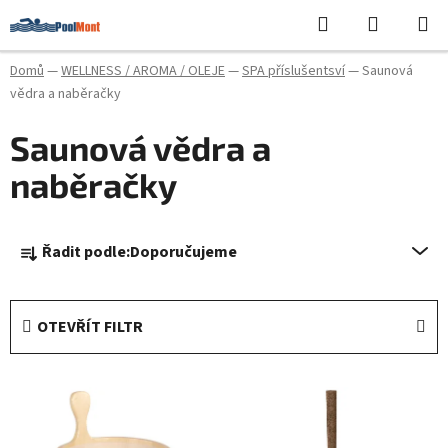
Přejít
Hledat
NÁKUPN
na
KOŠÍK
obsah
Domů
—
WELLNESS / AROMA / OLEJE
—
SPA příslušentsví
—
Saunová
vědra a naběračky
Saunová vědra a
naběračky
Ř
Řadit podle:
Doporučujeme
a
z
e
OTEVŘÍT FILTR
n
í
V
p
ý
r
p
o