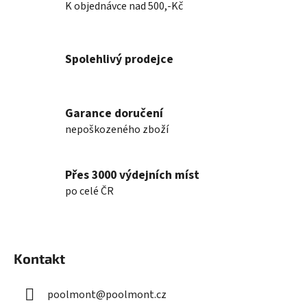
K objednávce nad 500,-Kč
p
r
v
Spolehlivý prodejce
k
y
v
ý
Garance doručení
p
nepoškozeného zboží
i
s
u
Přes 3000 výdejních míst
po celé ČR
Z
á
Kontakt
p
a
poolmont
@
poolmont.cz
t