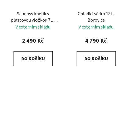
Saunový kbelík s
Chladící vědro 18l -
plastovou vložkou 7L -
Borovice
ČERNÁ
V externím skladu
V externím skladu
2 490 Kč
4 790 Kč
DO KOŠÍKU
DO KOŠÍKU