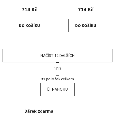
714 Kč
714 Kč
DO KOŠÍKU
DO KOŠÍKU
NAČÍST 12 DALŠÍCH
S
1
3
t
r
O
31
položek celkem
á
v
n
l
k
NAHORU
á
o
d
v
a
á
n
c
Dárek zdarma
í
í