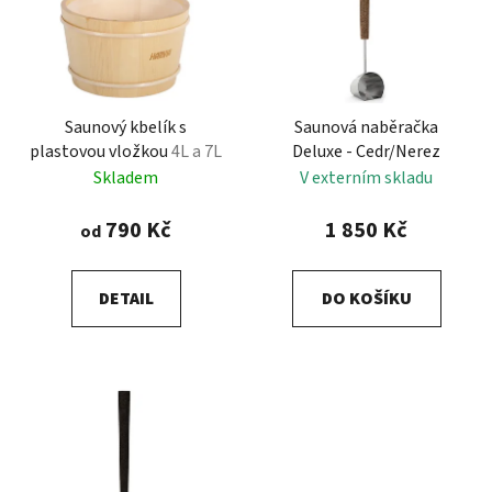
i
d
s
u
p
k
r
t
Saunový kbelík s
Saunová naběračka
o
ů
plastovou vložkou
4L a 7L
Deluxe - Cedr/Nerez
d
Skladem
V externím skladu
u
k
790 Kč
1 850 Kč
od
t
ů
DETAIL
DO KOŠÍKU