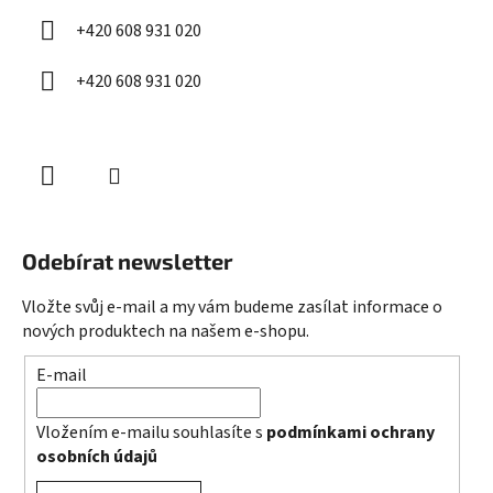
í
+420 608 931 020
+420 608 931 020
Odebírat newsletter
Vložte svůj e-mail a my vám budeme zasílat informace o
nových produktech na našem e-shopu.
E-mail
Vložením e-mailu souhlasíte s
podmínkami ochrany
osobních údajů