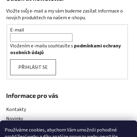
Vložte svůj e-mail a my vám budeme zasílat informace o
nových produktech na našem e-shopu.
E-mail
Vložením e-mailu souhlasíte s
podmínkami ochrany
osobních údajů
PŘIHLÁSIT SE
Informace pro vás
Kontakty
Novinky
Rady a Tipy
Používáme cookies, abychom Vám umožnili pohodlné
prohlížení webu a díky analýze provozu webu neustále
Obchodní podmínky