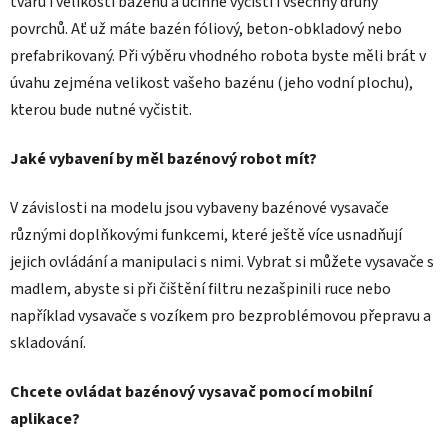
tvaru i velikosti bazénu a účinně vyčistí i všechny druhy
povrchů. Ať už máte bazén fóliový, beton-obkladový nebo
prefabrikovaný. Při výběru vhodného robota byste měli brát v
úvahu zejména velikost vašeho bazénu (jeho vodní plochu),
kterou bude nutné vyčistit.
Jaké vybavení by měl bazénový robot mít?
V závislosti na modelu jsou vybaveny bazénové vysavače
různými doplňkovými funkcemi, které ještě více usnadňují
jejich ovládání a manipulaci s nimi. Vybrat si můžete vysavače s
madlem, abyste si při čištění filtru nezašpinili ruce nebo
například vysavače s vozíkem pro bezproblémovou přepravu a
skladování.
Chcete ovládat bazénový vysavač pomocí mobilní
aplikace?