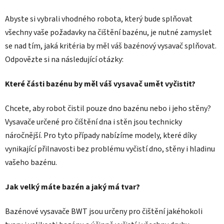
í
í
p
Abyste si vybrali vhodného robota, který bude splňovat
r
všechny vaše požadavky na čištění bazénu, je nutné zamyslet
v
se nad tím, jaká kritéria by měl váš bazénový vysavač splňovat.
k
Odpovězte si na následující otázky:
y
v
Které části bazénu by měl váš vysavač umět vyčistit?
ý
p
i
Chcete, aby robot čistil pouze dno bazénu nebo i jeho stěny?
s
Vysavače určené pro čištění dna i stěn jsou technicky
u
náročnější. Pro tyto případy nabízíme modely, které díky
vynikající přilnavosti bez problému vyčistí dno, stěny i hladinu
vašeho bazénu.
Jak velký máte bazén a jaký má tvar?
Bazénové vysavače BWT jsou určeny pro čištění jakéhokoli