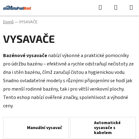
Přejít
Hledat
NÁKUPN
na
KOŠÍK
obsah
Domů
—
VYSAVAČE
VYSAVAČE
Bazénové vysavače
nabízí výkonné a praktické pomocníky
pro údržbu bazénu – efektivně a rychle odstraňují nečistoty ze
dna i stěn bazénu, čímž zaručují čistou a hygienickou vodu.
Snadno ovladatelné modely s různými připojeními se hodí jak
pro menší rodinné bazény, tak i pro větší venkovní plochy.
Tento eshop nabízí ověřené značky, spolehlivost a výhodné
ceny.
Automatické
Manuální vysavač
vysavače s
kabelem