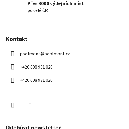
Přes 3000 výdejních míst
po celé ČR
Z
á
Kontakt
p
a
poolmont
@
poolmont.cz
t
í
+420 608 931 020
+420 608 931 020
Odebírat newsletter