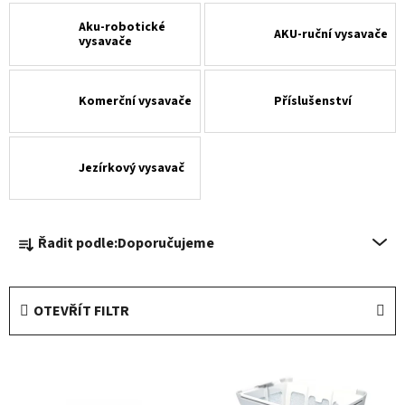
Aku-robotické
AKU-ruční vysavače
vysavače
Komerční vysavače
Příslušenství
Jezírkový vysavač
Ř
Řadit podle:
Doporučujeme
a
z
e
OTEVŘÍT FILTR
n
í
V
p
ý
r