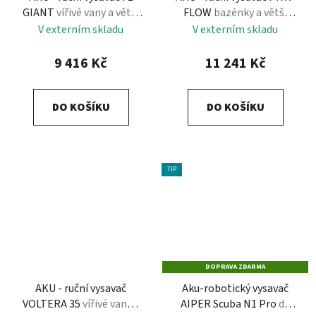
GIANT
vířivé vany a větší
FLOW
bazénky a větší
bazény
bazény
V externím skladu
V externím skladu
9 416 Kč
11 241 Kč
DO KOŠÍKU
DO KOŠÍKU
TIP
DOPRAVA ZDARMA
AKU - ruční vysavač
Aku-robotický vysavač
VOLTERA 35
vířivé vany a
AIPER Scuba N1 Pro
do