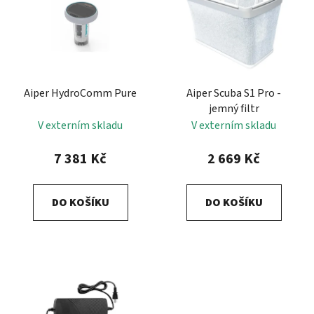
p
o
i
d
s
u
p
k
r
t
Aiper HydroComm Pure
Aiper Scuba S1 Pro -
o
ů
jemný filtr
d
V externím skladu
V externím skladu
u
k
7 381 Kč
2 669 Kč
t
ů
DO KOŠÍKU
DO KOŠÍKU