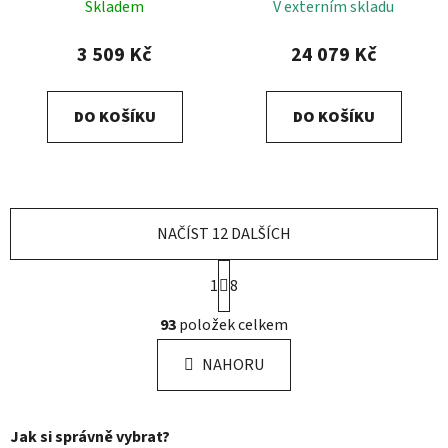
větší bazény
200m2
Skladem
V externím skladu
3 509 Kč
24 079 Kč
DO KOŠÍKU
DO KOŠÍKU
NAČÍST 12 DALŠÍCH
S
1
8
t
r
O
93
položek celkem
á
v
n
l
k
NAHORU
á
o
d
v
a
á
Jak si správně vybrat?
n
c