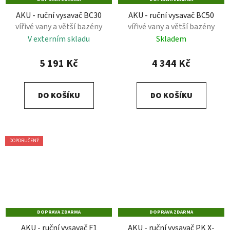
AKU - ruční vysavač BC30
AKU - ruční vysavač BC50
vířivé vany a větší bazény
vířivé vany a větší bazény
V externím skladu
Skladem
5 191 Kč
4 344 Kč
DO KOŠÍKU
DO KOŠÍKU
DOPORUČENÝ
DOPRAVA ZDARMA
DOPRAVA ZDARMA
AKU - ruční vysavač F1
AKU - ruční vysavač PK X-