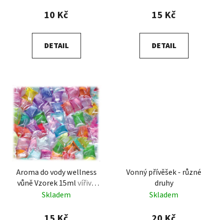
k
10 Kč
15 Kč
t
ů
DETAIL
DETAIL
Aroma do vody wellness
Vonný přívěšek - různé
vůně Vzorek 15ml
vířivá
druhy
vana
Skladem
Skladem
15 Kč
20 Kč