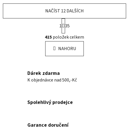
NAČÍST 12 DALŠÍCH
S
1
35
t
r
O
415
položek celkem
á
v
n
l
k
NAHORU
á
o
d
v
a
á
n
c
Dárek zdarma
í
í
K objednávce nad 500,-Kč
p
r
v
Spolehlivý prodejce
k
y
v
ý
Garance doručení
p