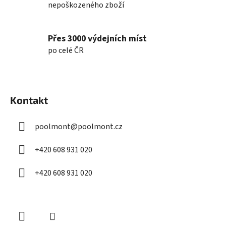
nepoškozeného zboží
i
s
u
Přes 3000 výdejních míst
po celé ČR
Z
á
Kontakt
p
a
poolmont
@
poolmont.cz
t
í
+420 608 931 020
+420 608 931 020