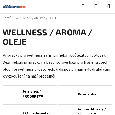
Přejít
Hledat
NÁKUPN
na
KOŠÍK
obsah
Domů
—
WELLNESS / AROMA / OLEJE
WELLNESS / AROMA /
OLEJE
Přípravky pro wellness zahrnují několik důležitých položek.
Dezinfekční přípravky na bezchlórové bázi pro hygienu všech
ploch ve wellness prostorech. K dispozici máme 40 druhů vůní
k vyzkoušení na naší prodejně!
🎁 LUXUSNÍ
Kosmetika
PRODUKTY♥️
Aroma difuzéry /
SPA příslušentsví
zvlhčovače