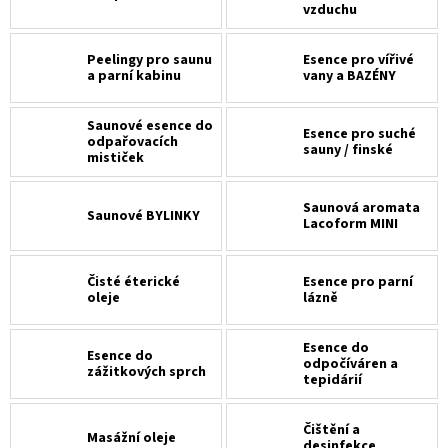
vzduchu
Peelingy pro saunu
Esence pro vířivé
a parní kabinu
vany a BAZÉNY
Saunové esence do
Esence pro suché
odpařovacích
sauny / finské
mističek
Saunová aromata
Saunové BYLINKY
Lacoform MINI
Čisté éterické
Esence pro parní
oleje
lázně
Esence do
Esence do
odpočíváren a
zážitkových sprch
tepidárií
Čištění a
Masážní oleje
desinfekce