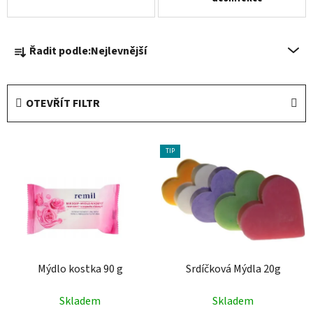
Ř
Řadit podle:
Nejlevnější
a
z
e
OTEVŘÍT FILTR
n
í
V
p
TIP
ý
r
p
o
i
d
s
u
p
k
r
t
Mýdlo kostka 90 g
Srdíčková Mýdla 20g
o
ů
d
Skladem
Skladem
u