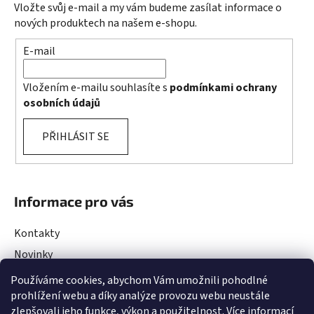
Vložte svůj e-mail a my vám budeme zasílat informace o
nových produktech na našem e-shopu.
E-mail
Vložením e-mailu souhlasíte s
podmínkami ochrany
osobních údajů
PŘIHLÁSIT SE
Informace pro vás
Kontakty
Novinky
Rady a Tipy
Používáme cookies, abychom Vám umožnili pohodlné
prohlížení webu a díky analýze provozu webu neustále
Obchodní podmínky
zlepšovali jeho funkce, výkon a použitelnost.
Více informací