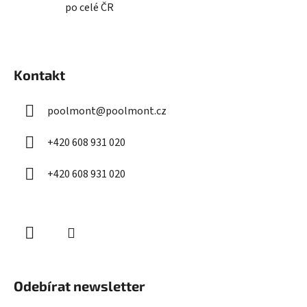
po celé ČR
Z
á
Kontakt
p
a
poolmont
@
poolmont.cz
t
í
+420 608 931 020
+420 608 931 020
Odebírat newsletter