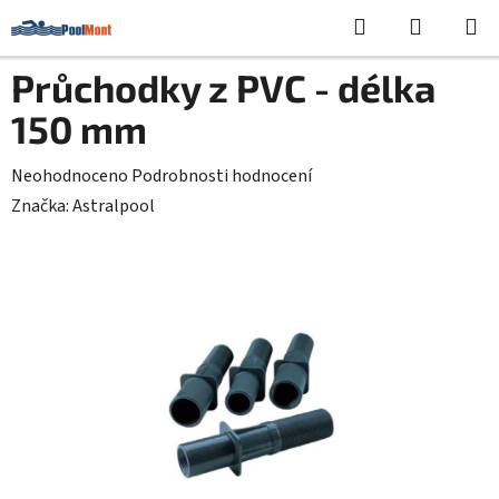
Přejít
Hledat
NÁKUPN
na
KOŠÍK
obsah
Průchodky z PVC - délka
150 mm
Průměrné
Neohodnoceno
Podrobnosti hodnocení
hodnocení
Značka:
Astralpool
produktu
je
0,0
z
5
hvězdiček.