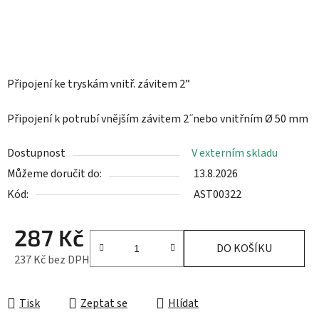
Připojení ke tryskám vnitř. závitem 2”
Připojení k potrubí vnějším závitem 2 ̋ nebo vnitřním Ø 50 mm
Dostupnost
V externím skladu
Můžeme doručit do:
13.8.2026
Kód:
AST00322
287 Kč
DO KOŠÍKU
237 Kč bez DPH
Měrná cena:
Tisk
Zeptat se
Hlídat