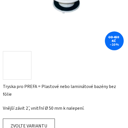
OD 459
KČ
–10 %
Tryska pro PREFA = Plastové nebo laminátové bazény bez
fólie
Vnější závit 2 ̋, vnitřní Ø 50 mm k nalepení.
ZVOLTE VARIANTU