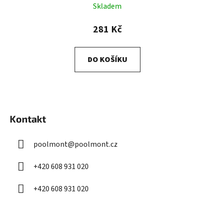
Skladem
281 Kč
DO KOŠÍKU
Z
á
Kontakt
p
a
poolmont
@
poolmont.cz
t
í
+420 608 931 020
+420 608 931 020