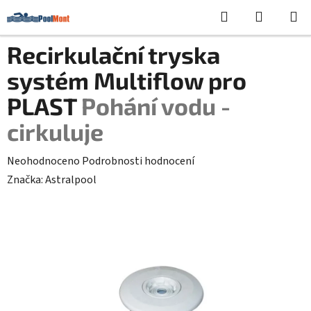
Přejít
Hledat
NÁKUPN
na
KOŠÍK
obsah
Recirkulační tryska
systém Multiflow pro
PLAST
Pohání vodu -
cirkuluje
Průměrné
Neohodnoceno
Podrobnosti hodnocení
hodnocení
Značka:
Astralpool
produktu
je
0,0
z
5
hvězdiček.