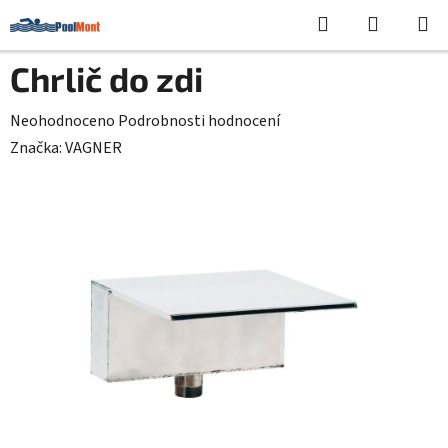
Přejít
Hledat
NÁKUPN
na
KOŠÍK
obsah
Chrlič do zdi
Průměrné
Neohodnoceno
Podrobnosti hodnocení
hodnocení
Značka:
VAGNER
produktu
je
0,0
z
5
hvězdiček.