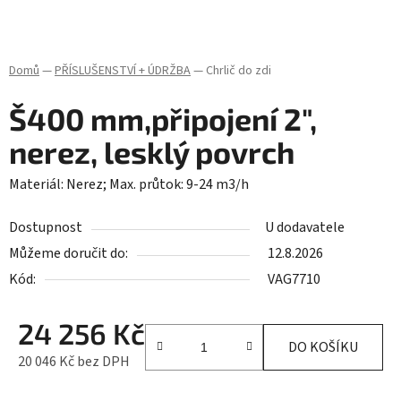
Domů
—
PŘÍSLUŠENSTVÍ + ÚDRŽBA
—
Chrlič do zdi
Š400 mm,připojení 2",
nerez, lesklý povrch
Materiál: Nerez; Max. průtok: 9-24 m3/h
Dostupnost
U dodavatele
Můžeme doručit do:
12.8.2026
Kód:
VAG7710
24 256 Kč
DO KOŠÍKU
20 046 Kč bez DPH
Měrná cena: