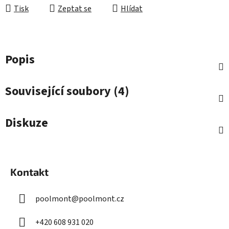
Tisk
Zeptat se
Hlídat
Popis
Související soubory (4)
Diskuze
Z
á
Kontakt
p
a
poolmont
@
poolmont.cz
t
í
+420 608 931 020