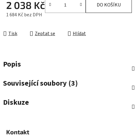
2 038 Kč
DO KOŠÍKU
1 684 Kč bez DPH
Měrná cena:
Tisk
Zeptat se
Hlídat
Popis
Související soubory (3)
Diskuze
Z
á
Kontakt
p