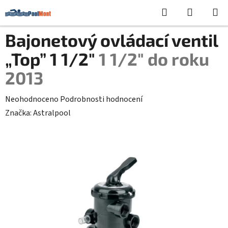
Přejít
Hledat
NÁKUPN
na
KOŠÍK
obsah
Bajonetový ovládací ventil
„Top” 1 1/2"
1 1/2" do roku
2013
Průměrné
Neohodnoceno
Podrobnosti hodnocení
hodnocení
Značka:
Astralpool
produktu
je
0,0
z
5
hvězdiček.