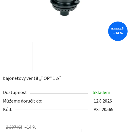
2 397 KČ
–14 %
bajonetový ventil „TOP” 1½ ̋
Dostupnost
Skladem
Můžeme doručit do:
12.8.2026
Kód:
AST20565
2 397 Kč
–14 %