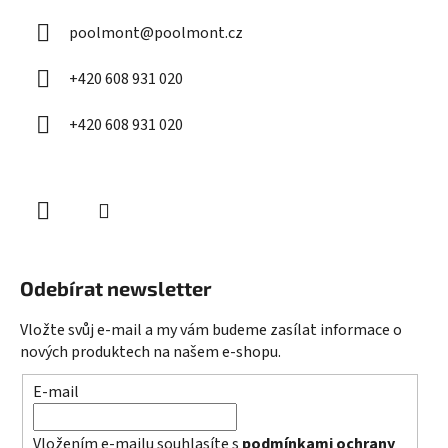
a
poolmont
@
poolmont.cz
t
í
+420 608 931 020
+420 608 931 020
Odebírat newsletter
Vložte svůj e-mail a my vám budeme zasílat informace o
nových produktech na našem e-shopu.
E-mail
Vložením e-mailu souhlasíte s
podmínkami ochrany