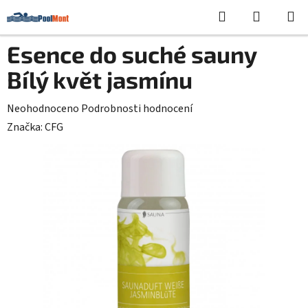
Přejít
Hledat
NÁKUPN
na
KOŠÍK
obsah
Esence do suché sauny
Bílý květ jasmínu
Průměrné
Neohodnoceno
Podrobnosti hodnocení
hodnocení
Značka:
CFG
produktu
je
0,0
z
5
hvězdiček.