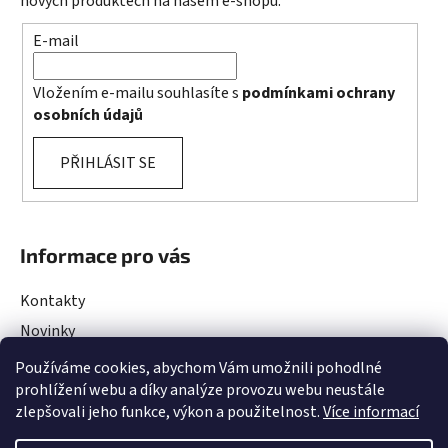
nových produktech na našem e-shopu.
E-mail
Vložením e-mailu souhlasíte s
podmínkami ochrany
osobních údajů
PŘIHLÁSIT SE
Informace pro vás
Kontakty
Novinky
Rady a Tipy
Používáme cookies, abychom Vám umožnili pohodlné
prohlížení webu a díky analýze provozu webu neustále
Obchodní podmínky
zlepšovali jeho funkce, výkon a použitelnost.
Více informací
Podmínky ochrany osobních údajů