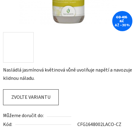
OD 495
KČ
AŽ –30 %
Nasládlá jasmínová květinová vůně uvolňuje napětí a navozuje
klidnou náladu.
ZVOLTE VARIANTU
Můžeme doručit do:
Kód:
CFG1648002LACO-CZ