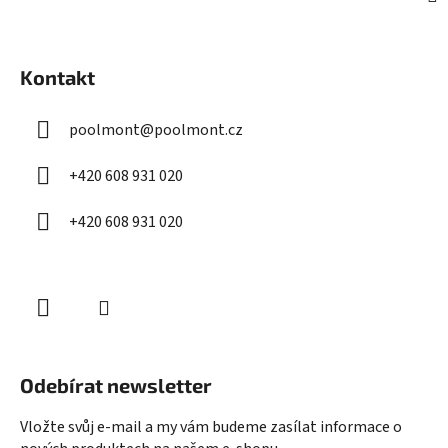
Z
á
Kontakt
p
a
poolmont
@
poolmont.cz
t
í
+420 608 931 020
+420 608 931 020
Odebírat newsletter
Vložte svůj e-mail a my vám budeme zasílat informace o