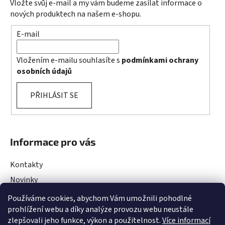
Vložte svůj e-mail a my vám budeme zasílat informace o
nových produktech na našem e-shopu.
E-mail
Vložením e-mailu souhlasíte s
podmínkami ochrany
osobních údajů
PŘIHLÁSIT SE
Informace pro vás
Kontakty
Novinky
Rady a Tipy
Používáme cookies, abychom Vám umožnili pohodlné
prohlížení webu a díky analýze provozu webu neustále
Obchodní podmínky
zlepšovali jeho funkce, výkon a použitelnost.
Více informací
Podmínky ochrany osobních údajů