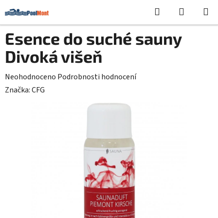
Přejít
Hledat
NÁKUPN
na
KOŠÍK
obsah
Esence do suché sauny
Divoká višeň
Průměrné
Neohodnoceno
Podrobnosti hodnocení
hodnocení
Značka:
CFG
produktu
je
0,0
z
5
hvězdiček.