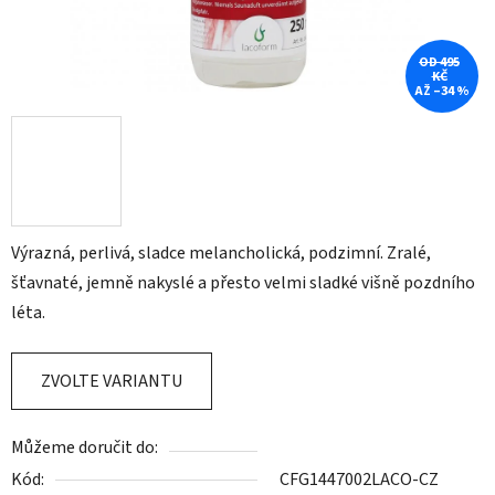
OD 495
KČ
AŽ –34 %
Výrazná, perlivá, sladce melancholická, podzimní. Zralé,
šťavnaté, jemně nakyslé a přesto velmi sladké višně pozdního
léta.
ZVOLTE VARIANTU
Můžeme doručit do:
Kód:
CFG1447002LACO-CZ