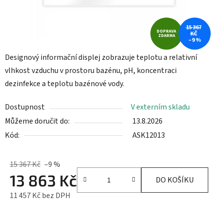
15 367
DOPRAVA
KČ
ZDARMA
–9 %
Designový informační displej zobrazuje teplotu a relativní
vlhkost vzduchu v prostoru bazénu, pH, koncentraci
dezinfekce a teplotu bazénové vody.
Dostupnost
V externím skladu
Můžeme doručit do:
13.8.2026
Kód:
ASK12013
15 367 Kč
–9 %
13 863 Kč
DO KOŠÍKU
11 457 Kč bez DPH
Měrná cena: