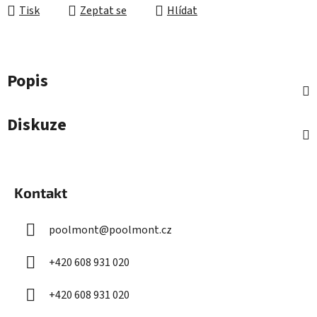
Tisk
Zeptat se
Hlídat
Popis
Diskuze
Z
á
Kontakt
p
a
poolmont
@
poolmont.cz
t
í
+420 608 931 020
+420 608 931 020