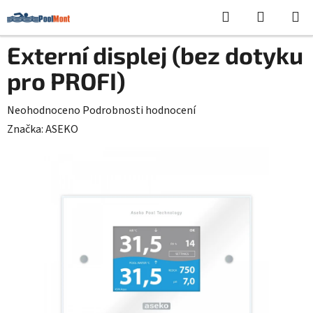
Přejít
Hledat
NÁKUPN
na
KOŠÍK
obsah
Externí displej (bez dotyku
pro PROFI)
Průměrné
Neohodnoceno
Podrobnosti hodnocení
hodnocení
Značka:
ASEKO
produktu
je
0,0
z
5
hvězdiček.