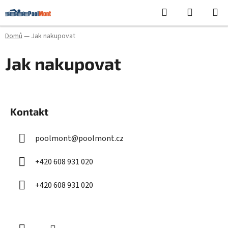
Přejít
Hledat
NÁKUPN
na
KOŠÍK
obsah
Domů
—
Jak nakupovat
Jak nakupovat
Z
á
Kontakt
p
a
poolmont
@
poolmont.cz
t
í
+420 608 931 020
+420 608 931 020