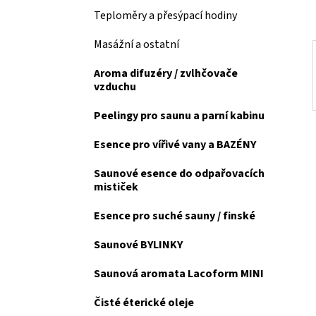
a
Teploměry a přesýpací hodiny
n
Masážní a ostatní
e
l
Aroma difuzéry / zvlhčovače
vzduchu
Peelingy pro saunu a parní kabinu
Esence pro vířivé vany a BAZÉNY
Saunové esence do odpařovacích
mističek
Esence pro suché sauny / finské
Saunové BYLINKY
Saunová aromata Lacoform MINI
Čisté éterické oleje