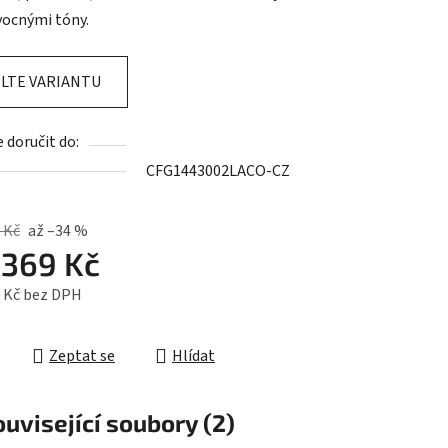
vocnými tóny.
LTE VARIANTU
ek.
doručit do:
CFG1443002LACO-CZ
 Kč
až –34 %
d
369 Kč
 Kč
bez DPH
cena:
Zeptat se
Hlídat
uvisející soubory (2)