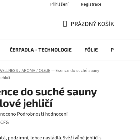
Přihlášení
Registrace
PRÁZDNÝ KOŠÍK
NÁKUPNÍ
KOŠÍK
ČERPADLA + TECHNOLOGIE
FÓLIE
PROTIPROU
WELLNESS / AROMA / OLEJE
—
Esence do suché sauny
ehličí
nce do suché sauny
lové jehličí
né
noceno
Podrobnosti hodnocení
ení
:
CFG
tu
tá, podzimní, lehce nasládlá. Svěží vůně jehličí s