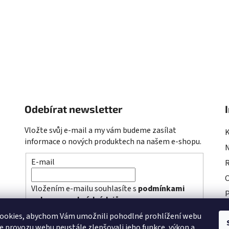
Odebírat newsletter
Vložte svůj e-mail a my vám budeme zasílat
informace o nových produktech na našem e-shopu.
E-mail
R
Vložením e-mailu souhlasíte s
podmínkami
P
ochrany osobních údajů
P
ookies, abychom Vám umožnili pohodlné prohlížení webu
PŘIHLÁSIT SE
ze provozu webu neustále zlepšovali jeho funkce, výkon a