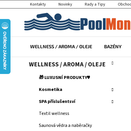
Přejít
Kontakty
Novinky
Rady a Tipy
Obchod
na
obsah
WELLNESS / AROMA / OLEJE
BAZÉNY
P
K
Přeskočit
WELLNESS / AROMA / OLEJE
a
kategorie
o
t
s
🎁 LUXUSNÍ PRODUKTY♥️
e
t
g
Kosmetika
r
o
a
r
SPA příslušentsví
i
n
e
n
Textil wellness
í
Saunová vědra a naběračky
p