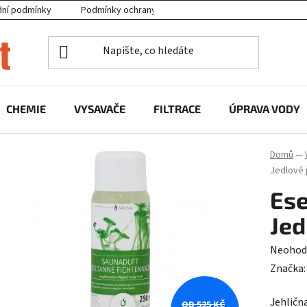
ní podmínky
Podmínky ochrany osobních údajů
Projekty EU
CHEMIE
VYSAVAČE
FILTRACE
ÚPRAVA VODY
Domů
—
Jedlové j
Ese
Jed
Průměr
Neohod
hodnoc
Značka
produk
Jehlična
je
OD 525 KČ