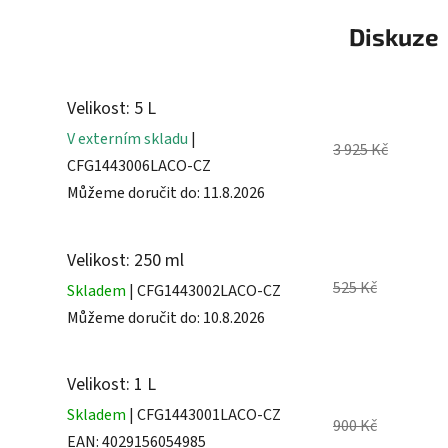
Diskuze
Velikost: 5 L
V externím skladu
|
3 925 Kč
CFG1443006LACO-CZ
Můžeme doručit do:
11.8.2026
Velikost: 250 ml
525 Kč
Skladem
| CFG1443002LACO-CZ
Můžeme doručit do:
10.8.2026
Velikost: 1 L
Skladem
| CFG1443001LACO-CZ
900 Kč
EAN:
4029156054985