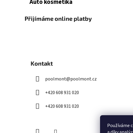
Auto kosmetika
Přijímáme online platby
Z
á
Kontakt
p
a
poolmont
@
poolmont.cz
t
í
+420 608 931 020
+420 608 931 020
Používáme c
a díky analý