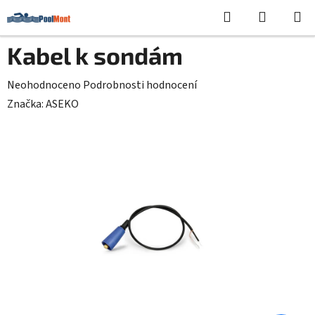
Přejít
Hledat
NÁKUPN
na
KOŠÍK
obsah
Kabel k sondám
Průměrné
Neohodnoceno
Podrobnosti hodnocení
hodnocení
Značka:
ASEKO
produktu
je
0,0
z
5
hvězdiček.