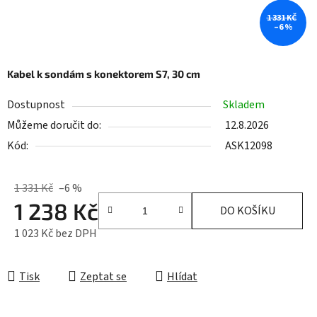
1 331 KČ
–6 %
Kabel k sondám s konektorem S7, 30 cm
Dostupnost
Skladem
Můžeme doručit do:
12.8.2026
Kód:
ASK12098
1 331 Kč
–6 %
1 238 Kč
DO KOŠÍKU
1 023 Kč bez DPH
Měrná cena:
Tisk
Zeptat se
Hlídat