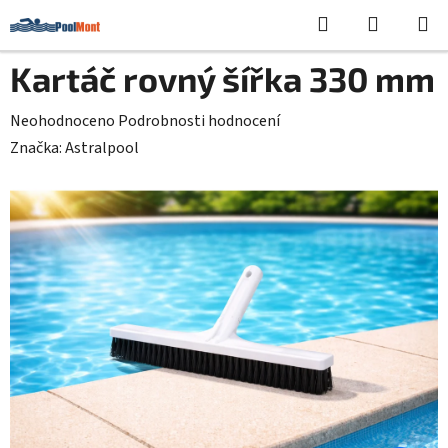
Přejít
Hledat
NÁKUPN
na
KOŠÍK
obsah
Kartáč rovný šířka 330 mm
Průměrné
Neohodnoceno
Podrobnosti hodnocení
hodnocení
Značka:
Astralpool
produktu
je
0,0
z
5
hvězdiček.