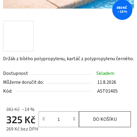
381 KČ
–14 %
Držák z bílého polypropylenu, kartáč z polypropylenu černého.
Dostupnost
Skladem
Můžeme doručit do:
11.8.2026
Kód:
AST01405
381 Kč
–14 %
325 Kč
DO KOŠÍKU
269 Kč bez DPH