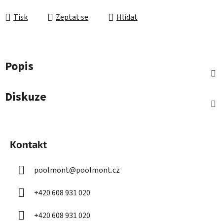
Měrná cena:
Tisk
Zeptat se
Hlídat
Popis
Diskuze
Z
á
Kontakt
p
a
poolmont
@
poolmont.cz
t
í
+420 608 931 020
+420 608 931 020