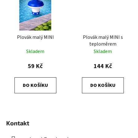
Plovák malý MINI
Plovák malý MINI s
teploměrem
Skladem
Skladem
59 Kč
144 Kč
DO KOŠÍKU
DO KOŠÍKU
Z
á
Kontakt
p
a