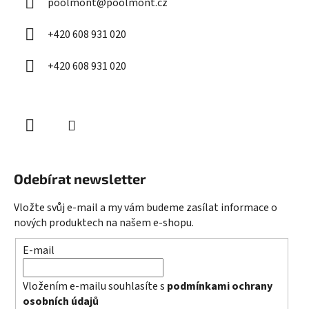
poolmont
@
poolmont.cz
t
í
+420 608 931 020
+420 608 931 020
Odebírat newsletter
Vložte svůj e-mail a my vám budeme zasílat informace o
nových produktech na našem e-shopu.
E-mail
Vložením e-mailu souhlasíte s
podmínkami ochrany
osobních údajů