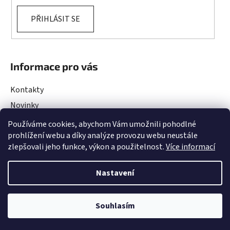
PŘIHLÁSIT SE
Informace pro vás
Kontakty
Novinky
Rady a Tipy
Používáme cookies, abychom Vám umožnili pohodlné
prohlížení webu a díky analýze provozu webu neustále
Obchodní podmínky
zlepšovali jeho funkce, výkon a použitelnost.
Více informací
Podmínky ochrany osobních údajů
Projekty EU
Nastavení
DOVOLENÁ ve dnech 10.08 - 13.08.2026. Objednávky budou vyřízeny po
Souhlasím
Vytvořil Shoptet
&
Upravilo
TamToMy
ukončené dovolené !
Copyright 2026
PoolMont
. Všechna práva vyhrazena.