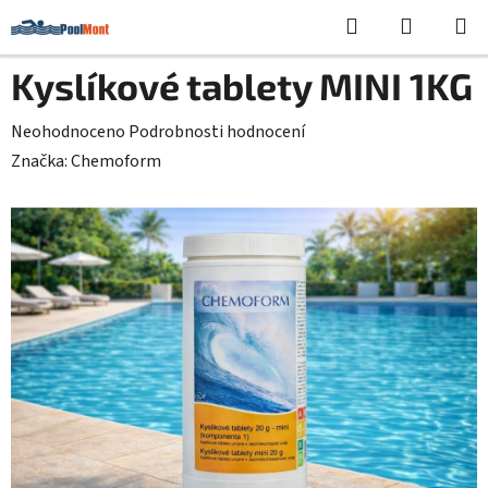
Přejít
Hledat
NÁKUPN
na
KOŠÍK
obsah
Kyslíkové tablety MINI 1KG
Průměrné
Neohodnoceno
Podrobnosti hodnocení
hodnocení
Značka:
Chemoform
produktu
je
0,0
z
5
hvězdiček.