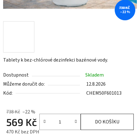
738 KČ
–22 %
Tablety k bez-chlórové dezinfekci bazénové vody.
Dostupnost
Skladem
Můžeme doručit do:
12.8.2026
Kód:
CHEM50F601013
738 Kč
–22 %
569 Kč
DO KOŠÍKU
470 Kč bez DPH