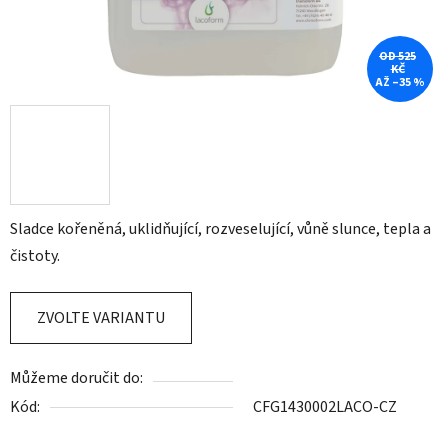
OD 525
KČ
AŽ –35 %
Sladce kořeněná, uklidňující, rozveselující, vůně slunce, tepla a
čistoty.
ZVOLTE VARIANTU
Můžeme doručit do:
Kód:
CFG1430002LACO-CZ