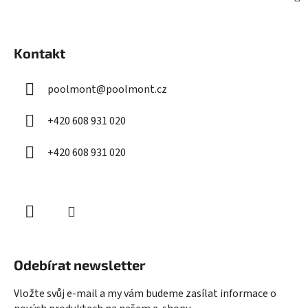
Z
á
Kontakt
p
a
poolmont
@
poolmont.cz
t
í
+420 608 931 020
+420 608 931 020
Odebírat newsletter
Vložte svůj e-mail a my vám budeme zasílat informace o