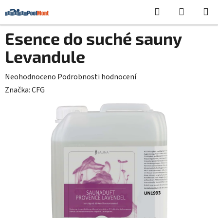
Přejít
Hledat
NÁKUPN
na
KOŠÍK
obsah
Esence do suché sauny
Levandule
Průměrné
Neohodnoceno
Podrobnosti hodnocení
hodnocení
Značka:
CFG
produktu
je
0,0
z
5
hvězdiček.