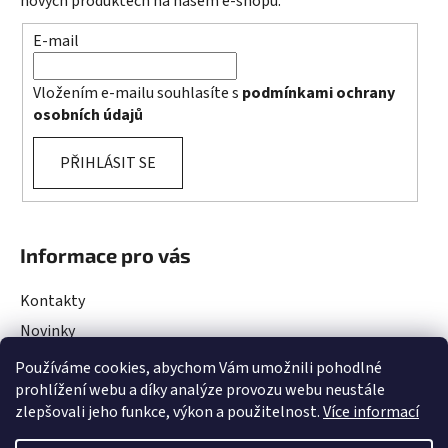
nových produktech na našem e-shopu.
E-mail
Vložením e-mailu souhlasíte s
podmínkami ochrany
osobních údajů
PŘIHLÁSIT SE
Informace pro vás
Kontakty
Novinky
Rady a Tipy
Používáme cookies, abychom Vám umožnili pohodlné
prohlížení webu a díky analýze provozu webu neustále
Obchodní podmínky
zlepšovali jeho funkce, výkon a použitelnost.
Více informací
Podmínky ochrany osobních údajů