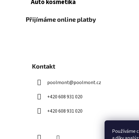
Auto kosmetika
Přijímáme online platby
Z
á
Kontakt
p
a
poolmont
@
poolmont.cz
t
í
+420 608 931 020
+420 608 931 020
Používáme c
a díky analý