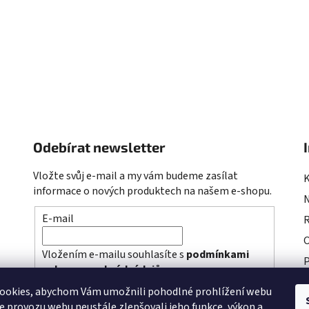
Odebírat newsletter
Vložte svůj e-mail a my vám budeme zasílat
informace o nových produktech na našem e-shopu.
E-mail
R
Vložením e-mailu souhlasíte s
podmínkami
P
ochrany osobních údajů
P
ookies, abychom Vám umožnili pohodlné prohlížení webu
PŘIHLÁSIT SE
ze provozu webu neustále zlepšovali jeho funkce, výkon a