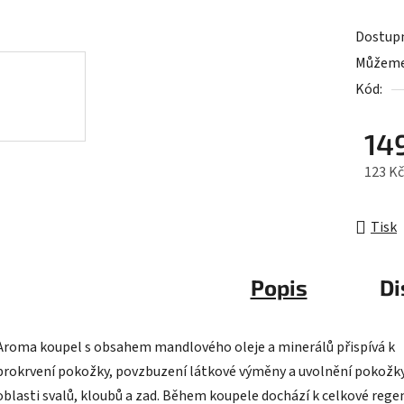
0,0
Dostup
z
Můžeme 
5
Kód:
hvězdič
14
123 K
Měrná 
Tisk
Popis
Di
Aroma koupel s obsahem mandlového oleje a minerálů přispívá k
prokrvení pokožky, povzbuzení látkové výměny a uvolnění pokožky
oblasti svalů, kloubů a zad. Během koupele dochází k celkové rege