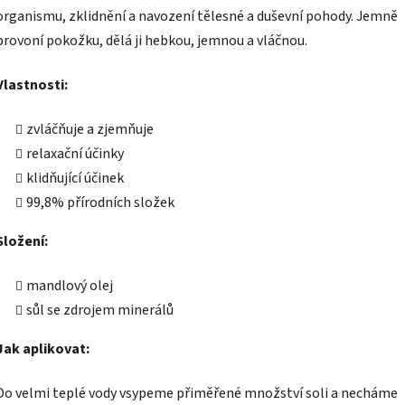
organismu, zklidnění a navození tělesné a duševní pohody. Jemně
provoní pokožku, dělá ji hebkou, jemnou a vláčnou.
Vlastnosti:
zvláčňuje a zjemňuje
relaxační účinky
klidňující účinek
99,8% přírodních složek
Složení:
mandlový olej
sůl se zdrojem minerálů
Jak aplikovat:
Do velmi teplé vody vsypeme přiměřené množství soli a necháme