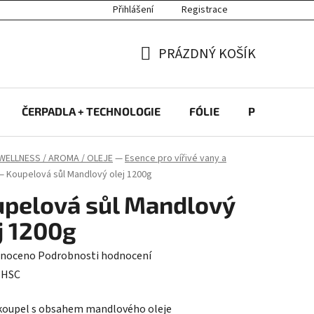
Přihlášení
Registrace
PRÁZDNÝ KOŠÍK
NÁKUPNÍ
KOŠÍK
ČERPADLA + TECHNOLOGIE
FÓLIE
PROTIPROU
WELLNESS / AROMA / OLEJE
—
Esence pro vířivé vany a
—
Koupelová sůl Mandlový olej 1200g
pelová sůl Mandlový
j 1200g
né
noceno
Podrobnosti hodnocení
ení
:
HSC
tu
koupel s obsahem mandlového oleje