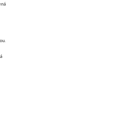
ená
ou.
má