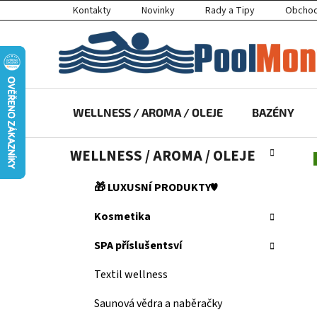
Přejít
Kontakty
Novinky
Rady a Tipy
Obchod
na
obsah
WELLNESS / AROMA / OLEJE
BAZÉNY
P
K
Přeskočit
WELLNESS / AROMA / OLEJE
a
kategorie
o
t
s
🎁 LUXUSNÍ PRODUKTY♥️
e
t
g
Kosmetika
r
o
a
r
SPA příslušentsví
i
n
e
n
Textil wellness
í
Saunová vědra a naběračky
p