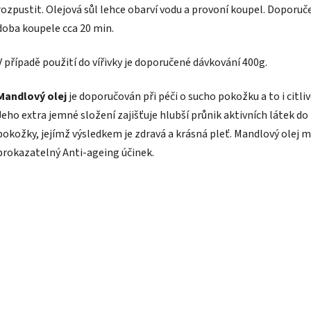
rozpustit. Olejová sůl lehce obarví vodu a provoní koupel. Doporuč
doba koupele cca 20 min.
V případě použití do vířivky je doporučené dávkování 400g.
Mandlový olej
je doporučován při péči o sucho pokožku a to i citliv
Jeho extra jemné složení zajišťuje hlubší průnik aktivních látek do
pokožky, jejímž výsledkem je zdravá a krásná pleť. Mandlový olej 
prokazatelný Anti-ageing účinek.