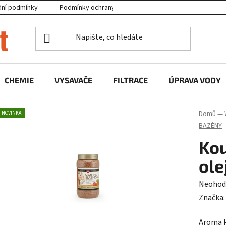
ní podmínky
Podmínky ochrany osobních údajů
Projekty EU
CHEMIE
VYSAVAČE
FILTRACE
ÚPRAVA VODY
Domů
—
NOVINKA
BAZÉNY
Kou
ole
Průměr
Neohod
hodnoc
Značka
produk
Aroma 
je