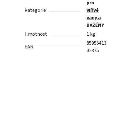
pro
Kategorie
vířivé
vany a
BAZÉNY
Hmotnost
1 kg
85956413
EAN
02375