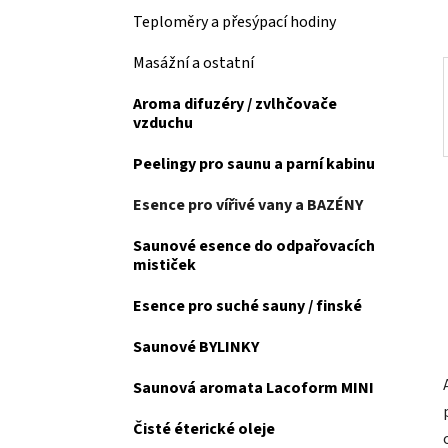
a
Teploměry a přesýpací hodiny
n
Masážní a ostatní
e
l
Aroma difuzéry / zvlhčovače
vzduchu
Peelingy pro saunu a parní kabinu
Esence pro vířivé vany a BAZÉNY
Saunové esence do odpařovacích
mističek
Esence pro suché sauny / finské
Saunové BYLINKY
Saunová aromata Lacoform MINI
Čisté éterické oleje