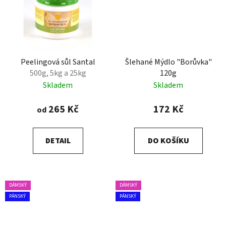
Peelingová sůl Santal
Šlehané Mýdlo "Borůvka"
500g, 5kg a 25kg
120g
Skladem
Skladem
265 Kč
172 Kč
od
DETAIL
DO KOŠÍKU
DÁMSKÝ
DÁMSKÝ
PÁNSKÝ
PÁNSKÝ