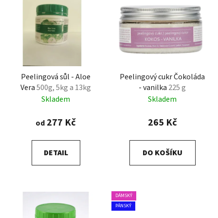
Peelingová sůl - Aloe
Peelingový cukr Čokoláda
Vera
500g, 5kg a 13kg
- vanilka
225 g
Skladem
Skladem
277 Kč
265 Kč
od
DETAIL
DO KOŠÍKU
DÁMSKÝ
PÁNSKÝ