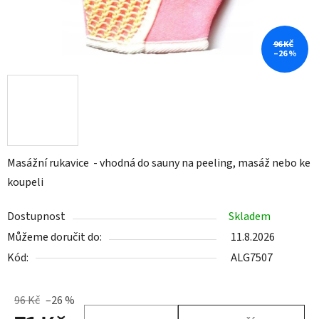
96 KČ
–26 %
Masážní rukavice - vhodná do sauny na peeling, masáž nebo ke
koupeli
Dostupnost
Skladem
Můžeme doručit do:
11.8.2026
Kód:
ALG7507
96 Kč
–26 %