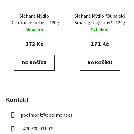
Šlehané Mýdlo
Šlehané Mýdlo "Dubajský
"Citrónový sorbet" 120g
Smaragdový Lanýž" 120g
Skladem
Skladem
172 Kč
172 Kč
DO KOŠÍKU
DO KOŠÍKU
Z
á
Kontakt
p
a
poolmont
@
poolmont.cz
t
í
+420 608 931 020