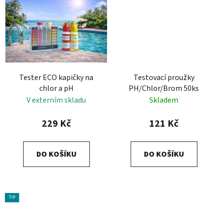
Tester ECO kapičky na
Testovací proužky
chlor a pH
PH/Chlor/Brom 50ks
V externím skladu
Skladem
229 Kč
121 Kč
DO KOŠÍKU
DO KOŠÍKU
TIP