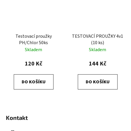
Testovací proužky
TESTOVACÍ PROUŽKY 4v1
PH/Chlor 50ks
(10 ks)
Skladem
Skladem
120 Kč
144 Kč
DO KOŠÍKU
DO KOŠÍKU
Z
á
Kontakt
p
a