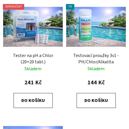
DOPORUČENÝ
TIP
Tester na pH a Chlor
Testovací proužky 3v1 -
(20+20 tabl.)
PH/Chlor/Alkalita
Skladem
Skladem
241 Kč
144 Kč
DO KOŠÍKU
DO KOŠÍKU