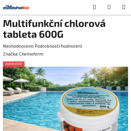
Přejít
Hledat
NÁKUPN
na
KOŠÍK
obsah
Multifunkční chlorová
tableta 600G
Průměrné
Neohodnoceno
Podrobnosti hodnocení
hodnocení
Značka:
Chemoform
produktu
DOPORUČENÝ
je
0,0
z
5
hvězdiček.