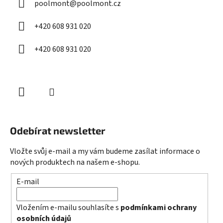
poolmont
@
poolmont.cz
t
í
+420 608 931 020
+420 608 931 020
Odebírat newsletter
Vložte svůj e-mail a my vám budeme zasílat informace o
nových produktech na našem e-shopu.
E-mail
Vložením e-mailu souhlasíte s
podmínkami ochrany
osobních údajů