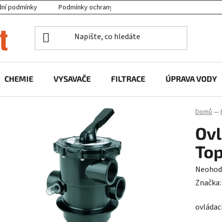
ní podmínky
Podmínky ochrany osobních údajů
Projekty EU
CHEMIE
VYSAVAČE
FILTRACE
ÚPRAVA VODY
Domů
—
Ovl
Top
Průměr
Neohod
hodnoc
Značka
produk
ovládací
je