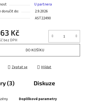
nost
U partnera
doručit do:
2.9.2026
AST22490
ek.
263 Kč
Kč bez DPH
cena:
DO KOŠÍKU
Zeptat se
Hlídat
ry (3)
Diskuze
zény.
Doplňkové parametry