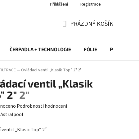
Přihlášení
Registrace
PRÁZDNÝ KOŠÍK
NÁKUPNÍ
KOŠÍK
ČERPADLA + TECHNOLOGIE
FÓLIE
PROTIPROU
FILTRACE
—
Ovládací ventil „Klasik Top” 2"
2"
ádací ventil „Klasik
” 2"
2"
né
noceno
Podrobnosti hodnocení
ení
:
Astralpool
tu
 ventil „Klasic Top” 2 ̋