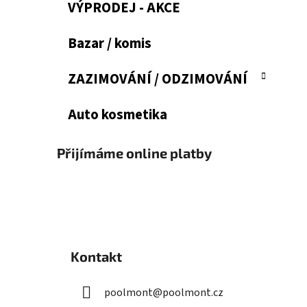
VÝPRODEJ - AKCE
Bazar / komis
ZAZIMOVÁNÍ / ODZIMOVÁNÍ
Auto kosmetika
Přijímáme online platby
Z
á
Kontakt
p
a
poolmont
@
poolmont.cz
t