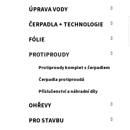
a
ÚPRAVA VODY
n
e
ČERPADLA + TECHNOLOGIE
l
FÓLIE
PROTIPROUDY
Protiproudy komplet s čerpadlem
Čerpadla protiproudá
Příslušenství a náhradní díly
OHŘEVY
PRO STAVBU