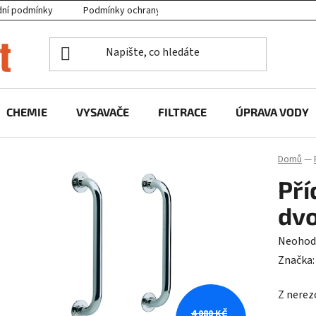
ní podmínky
Podmínky ochrany osobních údajů
Projekty EU
CHEMIE
VYSAVAČE
FILTRACE
ÚPRAVA VODY
Domů
—
Pří
dvo
Průměr
Neohod
hodnoc
Značka
produk
Z nerez
je
4 080 KČ