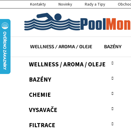
Přejít
Kontakty
Novinky
Rady a Tipy
Obchod
na
obsah
WELLNESS / AROMA / OLEJE
BAZÉNY
P
K
Přeskočit
WELLNESS / AROMA / OLEJE
a
kategorie
o
t
s
BAZÉNY
e
t
g
r
o
CHEMIE
a
r
i
n
VYSAVAČE
e
n
í
FILTRACE
p