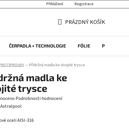
Přihlášení
Registrace
PRÁZDNÝ KOŠÍK
NÁKUPNÍ
KOŠÍK
ČERPADLA + TECHNOLOGIE
FÓLIE
PROTIPROU
PROTIPROUDY
—
Přídržná madla ke dvojité trysce
držná madla ke
jité trysce
né
noceno
Podrobnosti hodnocení
ení
:
Astralpool
tu
ové oceli AISI-316