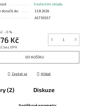
nost
V externím skladu
doručit do:
13.8.2026
AST05557
ek.
Kč
–5 %
876 Kč
Kč bez DPH
cena:
DO KOŠÍKU
Zeptat se
Hlídat
ry (2)
Diskuze
Doplňkové parametry