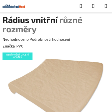
Přejít
Hledat
NÁKUPN
na
KOŠÍK
obsah
Rádius vnitřní
různé
rozměry
Průměrné
Neohodnoceno
Podrobnosti hodnocení
hodnocení
Značka:
PVX
produktu
NENÍ MOŽNÝ OSOBNÍ
ODBĚR !
je
0,0
z
5
hvězdiček.