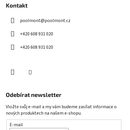
á
Kontakt
p
a
poolmont
@
poolmont.cz
t
í
+420 608 931 020
+420 608 931 020
Odebírat newsletter
Vložte svůj e-mail a my vám budeme zasílat informace o
nových produktech na našem e-shopu.
E-mail