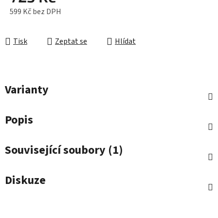
599 Kč bez DPH
Měrná cena:
Tisk
Zeptat se
Hlídat
Varianty
Popis
Související soubory (1)
Diskuze
Z