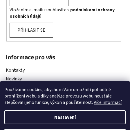
Vložením e-mailu souhlasíte s
podmínkami ochrany
osobních údajů
PŘIHLÁSIT SE
Informace pro vás
Kontakty
Novinky
Rady a Tipy
Používáme cookies, abychom Vám umožnili pohodlné
prohlížení webu a díky analýze provozu webu neustále
Obchodní podmínky
zlepšovali jeho funkce, výkon a použitelnost.
Více informací
Podmínky ochrany osobních údajů
Projekty EU
Nastavení