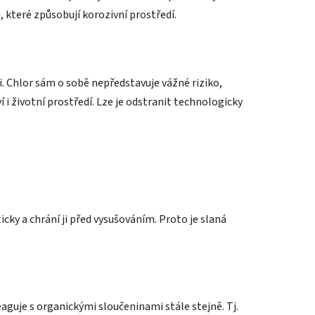
 které způsobují korozivní prostředí.
. Chlor sám o sobě nepředstavuje vážné riziko,
í i životní prostředí. Lze je odstranit technologicky
cky a chrání ji před vysušováním. Proto je slaná
eaguje s organickými sloučeninami stále stejně. Tj.