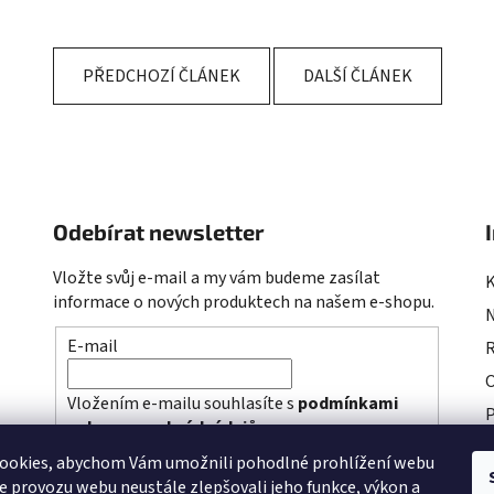
PŘEDCHOZÍ ČLÁNEK
DALŠÍ ČLÁNEK
Odebírat newsletter
Vložte svůj e-mail a my vám budeme zasílat
informace o nových produktech na našem e-shopu.
E-mail
R
Vložením e-mailu souhlasíte s
podmínkami
P
ochrany osobních údajů
P
ookies, abychom Vám umožnili pohodlné prohlížení webu
PŘIHLÁSIT SE
ze provozu webu neustále zlepšovali jeho funkce, výkon a