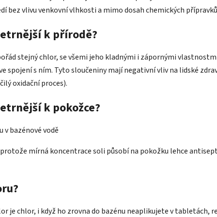
dí bez vlivu venkovní vlhkosti a mimo dosah chemických přípravků,
etrnější k přírodě?
ořád stejný chlor, se všemi jeho kladnými i zápornými vlastnostmi
e spojení s ním. Tyto sloučeniny mají negativní vliv na lidské zdrav
ilý oxidační proces).
etrnější k pokožce?
, protože mírná koncentrace soli působí na pokožku lehce antisepti
oru?
lor je chlor, i když ho zrovna do bazénu neaplikujete v tabletách, r