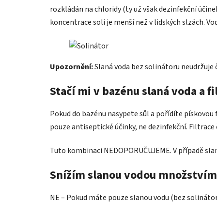
rozkládán na chloridy (ty už však dezinfekční úči
koncentrace soli je menší než v lidských slzách. Vod
Upozornění:
Slaná voda bez solinátoru neudržuje 
Stačí mi v bazénu slaná voda a fi
Pokud do bazénu nasypete sůl a pořídíte pískovou f
pouze antiseptické účinky, ne dezinfekční. Filtrac
Tuto kombinaci NEDOPORUČUJEME. V případě slané vo
Snížím slanou vodou množství
NE – Pokud máte pouze slanou vodu (bez solinátoru