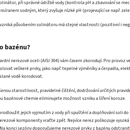
linátor, při správné údržbě vody (kontrola pH a zbavování se mec
nsíranem sodným, který zvyšuje nízké pH (projevující se např. zele
 vzniká působením solinátoru má stejné vlastnosti (pozitivní i nega
ho bazénu?
ardní nerezové oceli (AISI 304) vám časem zkorodují. Pro provoz ve 
rolovat veškeré prvky, jako např. tepelné výměníky a čerpadla, ele
e slané vodě korodovat.
nou starostlivost, pravidelné čištění, dodržování určitých pravi
u bazénové chemie eliminujete možnost vzniku a šíření koroze.
dloužit jejich vyjmutím z vody při spuštění a doplňování soli do
erezové komponenty vraťte zpět. Nejvíce nerez poškozuje vysoká k
 Na konci sezóny doporučujeme nerezové prvky z bazénu odstranit