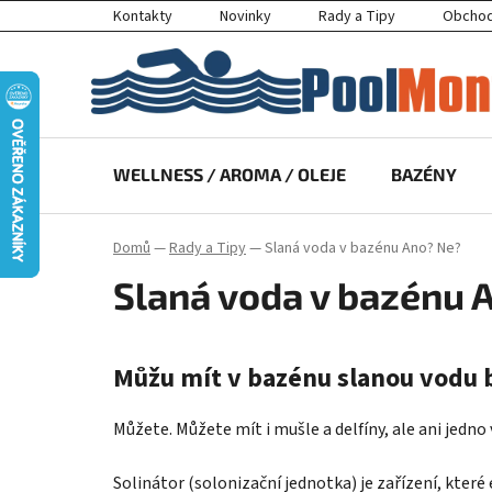
Přejít
Kontakty
Novinky
Rady a Tipy
Obchod
na
obsah
WELLNESS / AROMA / OLEJE
BAZÉNY
Domů
—
Rady a Tipy
—
Slaná voda v bazénu Ano? Ne?
Slaná voda v bazénu 
Můžu mít v bazénu slanou vodu 
Můžete. Můžete mít i mušle a delfíny, ale ani jedno 
Solinátor (solonizační jednotka) je zařízení, které 