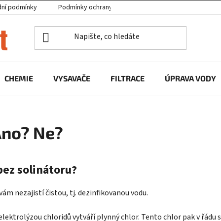
ní podmínky
Podmínky ochrany osobních údajů
Projekty EU
CHEMIE
VYSAVAČE
FILTRACE
ÚPRAVA VODY
Ano? Ne?
bez solinátoru?
vám nezajistí čistou, tj. dezinfikovanou vodu.
elektrolýzou chloridů vytváří plynný chlor. Tento chlor pak v řádu s