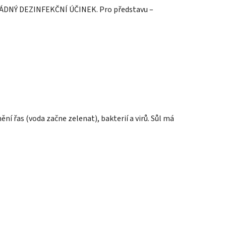
ky ŽÁDNÝ DEZINFEKČNÍ ÚČINEK. Pro představu –
í řas (voda začne zelenat), bakterií a virů. Sůl má
.