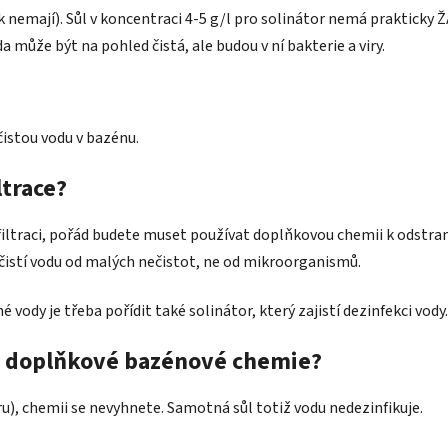
nek nemají). Sůl v koncentraci 4-5 g/l pro solinátor nemá praktic
a může být na pohled čistá, ale budou v ní bakterie a viry.
čistou vodu v bazénu.
ltrace?
iltraci, pořád budete muset používat doplňkovou chemii k odstraněn
e čistí vodu od malých nečistot, ne od mikroorganismů.
dy je třeba pořídit také solinátor, který zajistí dezinfekci vody
m doplňkové bazénové chemie?
), chemii se nevyhnete. Samotná sůl totiž vodu nedezinfikuje.