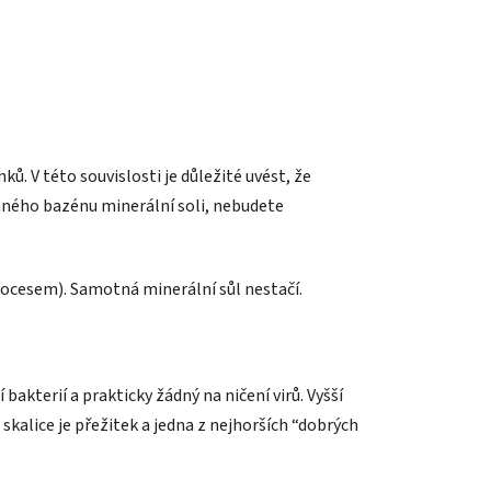
. V této souvislosti je důležité uvést, že
aného bazénu minerální soli, nebudete
rocesem). Samotná minerální sůl nestačí.
kterií a prakticky žádný na ničení virů. Vyšší
skalice je přežitek a jedna z nejhorších “dobrých