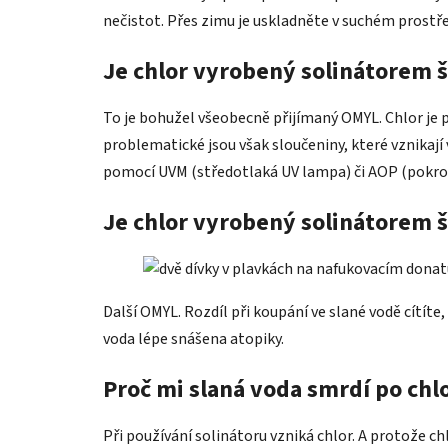
nečistot. Přes zimu je uskladněte v suchém prostře
Je chlor vyrobený solinátorem š
To je bohužel všeobecně přijímaný OMYL. Chlor je p
problematické jsou však sloučeniny, které vznikají v
pomocí UVM (středotlaká UV lampa) či AOP (pokroč
Je chlor vyrobený solinátorem š
Další OMYL. Rozdíl při koupání ve slané vodě cítíte
voda lépe snášena atopiky.
Proč mi slaná voda smrdí po chl
Při používání solinátoru vzniká chlor. A protože ch