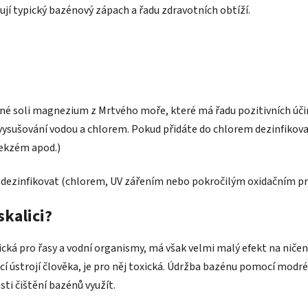
jí typický bazénový zápach a řadu zdravotních obtíží.
é soli magnezium z Mrtvého moře, které má řadu pozitivních účinků
 vysušování vodou a chlorem. Pokud přidáte do chlorem dezinfikov
 ekzém apod.)
ě dezinfikovat (chlorem, UV zářením nebo pokročilým oxidačním p
kalici?
pro řasy a vodní organismy, má však velmi malý efekt na ničení ba
cí ústrojí člověka, je pro něj toxická. Údržba bazénu pomocí modré 
asti čištění bazénů využít.