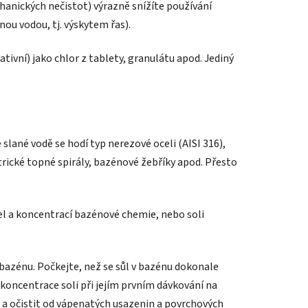
hanických nečistot) výrazně snížíte používání
nou vodou, tj. výskytem řas).
tivní) jako chlor z tablety, granulátu apod. Jediný
slané vodě se hodí typ nerezové oceli (AISI 316),
ktrické topné spirály, bazénové žebříky apod. Přesto
del a koncentrací bazénové chemie, nebo soli
 bazénu. Počkejte, než se sůl v bazénu dokonale
oncentrace soli při jejím prvním dávkování na
 a očistit od vápenatých usazenin a povrchových