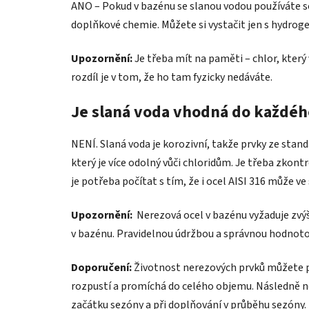
ANO – Pokud v bazénu se slanou vodou používáte so
doplňkové chemie. Můžete si vystačit jen s hydroge
Upozornění:
Je třeba mít na paměti – chlor, který
rozdíl je v tom, že ho tam fyzicky nedáváte.
Je slaná voda vhodná do každé
NENÍ. Slaná voda je korozivní, takže prvky ze stand
který je více odolný vůči chloridům. Je třeba zkont
je potřeba počítat s tím, že i ocel AISI 316 může v
Upozornění:
Nerezová ocel v bazénu vyžaduje zvýše
v bazénu. Pravidelnou údržbou a správnou hodnoto
Doporučení:
Životnost nerezových prvků můžete pro
rozpustí a promíchá do celého objemu. Následně n
začátku sezóny a při doplňování v průběhu sezóny.