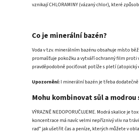
vznikají CHLORAMINY (vázaný chlor), které způsobu
Co je minerální bazén?
Voda v tzv. minerálním bazénu obsahuje místo běžn
promašťuje pokožku a vytváří ochranný film proti
pravděpodobně pociťovat potíže s pletí (atopický
Upozornění:
I minerální bazén je třeba dodatečn
Mohu kombinovat sůl a modrou s
VÝRAZNĚ NEDOPORUČUJEME. Modrá skalice je toxická 
koncentrace má navíc velmi nepříznivý vliv na trávi
rad” jak ušetřit čas a peníze, kterých můžete v obl