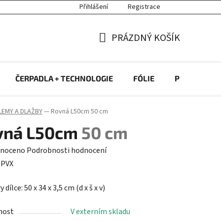
Přihlášení
Registrace
PRÁZDNÝ KOŠÍK
NÁKUPNÍ
KOŠÍK
ČERPADLA + TECHNOLOGIE
FÓLIE
PROTIPROU
LEMY A DLAŽBY
—
Rovná L50cm
50 cm
vná L50cm
50 cm
né
noceno
Podrobnosti hodnocení
ení
:
PVX
tu
dílce: 50 x 34 x 3,5 cm (d x š x v)
nost
V externím skladu