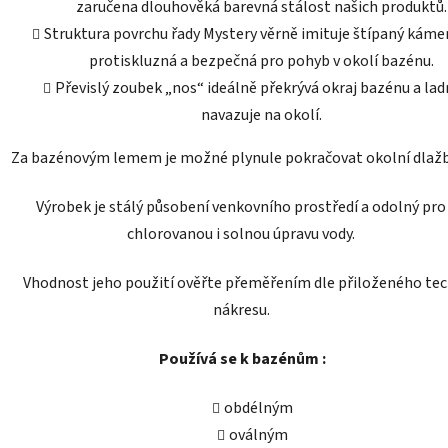
zaručena dlouhověká barevná stálost našich produktů.
Struktura povrchu řady Mystery věrně imituje štípaný kámen
protiskluzná a bezpečná pro pohyb v okolí bazénu.
Převislý zoubek „nos“ ideálně překrývá okraj bazénu a lad
navazuje na okolí.
Za bazénovým lemem je možné plynule pokračovat
okolní dlaž
Výrobek je stálý působení venkovního prostředí a odolný pro
chlorovanou i solnou úpravu vody.
Vhodnost jeho použití ověřte přeměřením dle přiloženého
tec
nákresu.
Používá se k bazénům :
obdélným
oválným