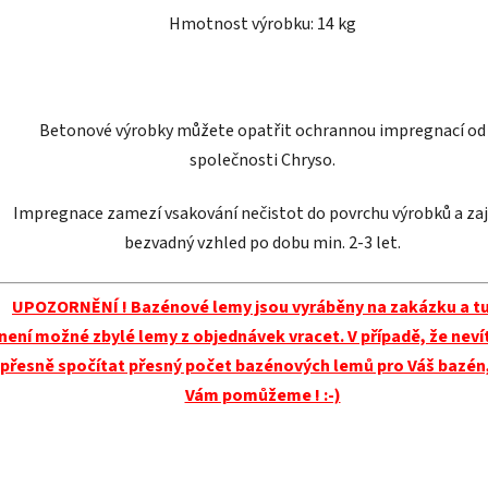
Hmotnost výrobku: 14 kg
Betonové výrobky můžete opatřit
ochrannou impregnací
od
společnosti
Chryso.
Impregnace zamezí vsakování nečistot do povrchu výrobků a zaj
bezvadný vzhled po dobu min. 2-3 let.
UPOZORNĚNÍ ! Bazénové lemy jsou vyráběny na zakázku a tu
není možné zbylé lemy z objednávek vracet. V případě, že neví
přesně spočítat přesný počet bazénových lemů pro Váš bazén,
Vám pomůžeme ! :-)