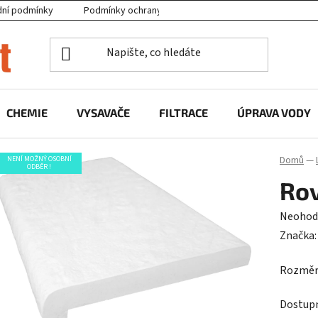
ní podmínky
Podmínky ochrany osobních údajů
Projekty EU
CHEMIE
VYSAVAČE
FILTRACE
ÚPRAVA VODY
Domů
—
NENÍ MOŽNÝ OSOBNÍ
ODBĚR !
Ro
Průměr
Neohod
hodnoc
Značka
produk
Rozměry 
je
0,0
Dostup
z