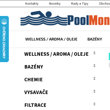
Přejít
Kontakty
Novinky
Rady a Tipy
Obchod
na
obsah
WELLNESS / AROMA / OLEJE
BAZÉNY
P
K
Přeskočit
WELLNESS / AROMA / OLEJE
a
kategorie
o
t
s
BAZÉNY
e
t
g
r
o
CHEMIE
a
r
i
n
VYSAVAČE
e
n
í
FILTRACE
p