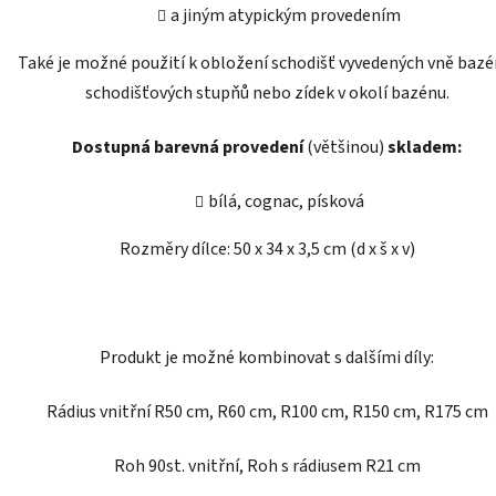
a jiným atypickým provedením
Také je možné použití k obložení schodišť vyvedených vně bazé
schodišťových stupňů nebo zídek v okolí bazénu.
Dostupná barevná provedení
(většinou)
skladem:
bílá, cognac, písková
Rozměry dílce: 50 x 34 x 3,5 cm (d x š x v)
Produkt je možné kombinovat s dalšími díly:
Rádius vnitřní R50 cm, R60 cm, R100 cm, R150 cm, R175 cm
Roh 90st. vnitřní,
Roh s rádiusem R21 cm