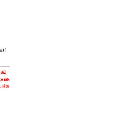
istí
díž
te jak
 rádi