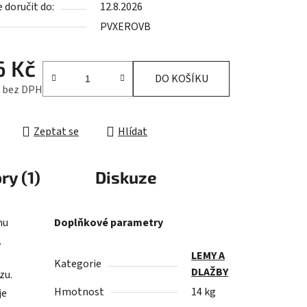
doručit do:
12.8.2026
PVXEROVB
ek.
6 Kč
DO KOŠÍKU
č bez DPH
cena:
Zeptat se
Hlídat
ry (1)
Diskuze
mu
Doplňkové parametry
.
LEMY A
Kategorie
DLAŽBY
zu.
Hmotnost
14 kg
je