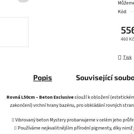
Můžeme 
5
Kód:
hvězdič
55
460 K
Měrná 
Tisk
Popis
Související soubo
Rovná L50cm – Beton Exclusive
slouží k obložení (estetické
zakončení) vrchní hrany bazénu, pro obkládání rovných stran
Vibrovaný beton Mystery probarvujeme v celém jeho průře
Používáme nejkvalitnějším přírodní pigmenty, díky nimž 