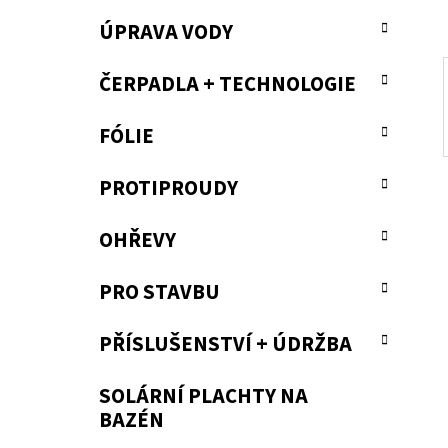
a
ÚPRAVA VODY
n
e
ČERPADLA + TECHNOLOGIE
l
FÓLIE
PROTIPROUDY
OHŘEVY
PRO STAVBU
PŘÍSLUŠENSTVÍ + ÚDRŽBA
SOLÁRNÍ PLACHTY NA
BAZÉN