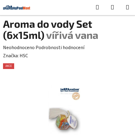
Přejít
Hledat
NÁKUPN
na
KOŠÍK
obsah
Aroma do vody Set
(6x15ml)
vířivá vana
Průměrné
Neohodnoceno
Podrobnosti hodnocení
hodnocení
Značka:
HSC
produktu
AKCE
je
0,0
z
5
hvězdiček.