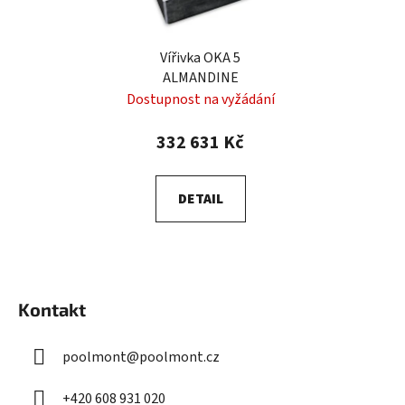
Vířivka OKA 5
ALMANDINE
Dostupnost na vyžádání
332 631 Kč
DETAIL
Z
á
Kontakt
p
a
poolmont
@
poolmont.cz
t
í
+420 608 931 020