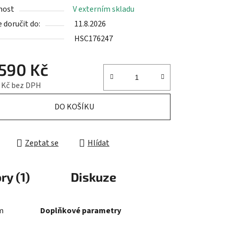
nost
V externím skladu
doručit do:
11.8.2026
HSC176247
ek.
 590 Kč
8 Kč bez DPH
cena:
DO KOŠÍKU
Zeptat se
Hlídat
ry (1)
Diskuze
m
Doplňkové parametry