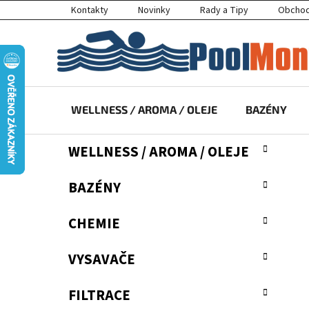
Přejít
Kontakty
Novinky
Rady a Tipy
Obchod
na
obsah
WELLNESS / AROMA / OLEJE
BAZÉNY
P
K
Přeskočit
WELLNESS / AROMA / OLEJE
a
kategorie
o
t
s
BAZÉNY
e
t
g
r
o
CHEMIE
a
r
i
n
VYSAVAČE
e
n
í
FILTRACE
p