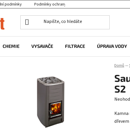
ní podmínky
Podmínky ochrany osobních údajů
Projekty EU
CHEMIE
VYSAVAČE
FILTRACE
ÚPRAVA VODY
Domů
—
Sa
S2
Průměr
Neohod
hodnoc
Kamna n
produk
dřevem 
je