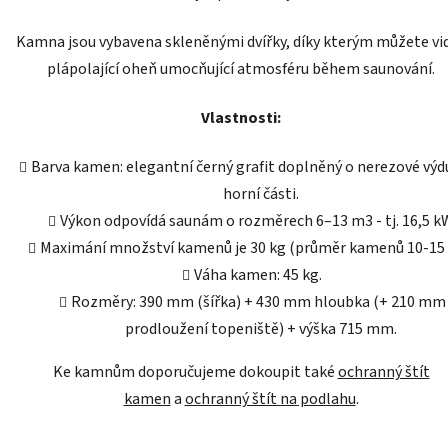
Kamna jsou vybavena skleněnými dvířky, díky kterým můžete vi
plápolající oheň umocňující atmosféru během saunování.
Vlastnosti:
Barva kamen: elegantní černý grafit doplněný o nerezové výd
horní části.
Výkon odpovídá saunám o rozměrech 6–13 m3 - tj. 16,5 k
Maximání množství kamenů je 30 kg (průměr kamenů 10-15 
Váha kamen: 45 kg.
Rozměry: 390 mm (šířka) + 430 mm hloubka (+ 210 mm
prodloužení topeniště) + výška 715 mm.
Ke kamnům doporučujeme dokoupit také
ochranný štít
kamen
a
ochranný štít na podlahu
.