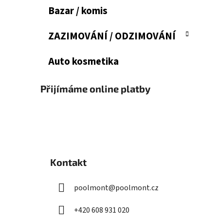
Bazar / komis
ZAZIMOVÁNÍ / ODZIMOVÁNÍ
Auto kosmetika
Přijímáme online platby
Z
á
Kontakt
p
a
poolmont
@
poolmont.cz
t
í
+420 608 931 020