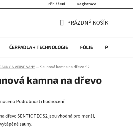
Přihlášení
Registrace
PRÁZDNÝ KOŠÍK
NÁKUPNÍ
KOŠÍK
ČERPADLA + TECHNOLOGIE
FÓLIE
PROTIPROU
SAUNY A VÍŘIVÉ VANY
—
Saunová kamna na dřevo S2
unová kamna na dřevo
né
noceno
Podrobnosti hodnocení
ení
a dřevo SENTIOTEC S2 jsou vhodná pro menší,
tu
vytápěné sauny.