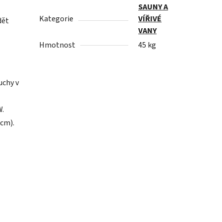
SAUNY A
Kategorie
VÍŘIVÉ
dět
VANY
Hmotnost
45 kg
uchy v
W.
cm).