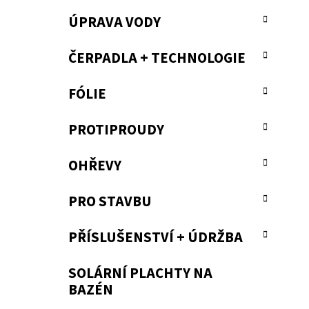
a
ÚPRAVA VODY
n
e
ČERPADLA + TECHNOLOGIE
l
FÓLIE
PROTIPROUDY
OHŘEVY
PRO STAVBU
PŘÍSLUŠENSTVÍ + ÚDRŽBA
SOLÁRNÍ PLACHTY NA
BAZÉN