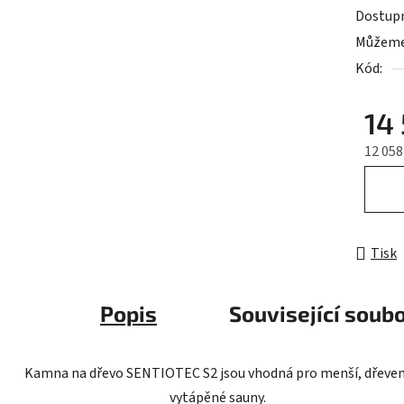
0,0
Dostup
z
Můžeme 
5
Kód:
hvězdič
14
12 05
Měrná 
Tisk
Popis
Související soubo
Kamna na dřevo SENTIOTEC S2 jsou vhodná pro menší, dřeve
vytápěné sauny.