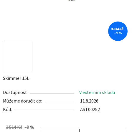
3 514 KČ
–9 %
Skimmer 15L
Dostupnost
V externím skladu
Můžeme doručit do:
11.8.2026
Kód:
AST00252
3 514 Kč
–9 %