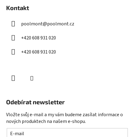
á
Kontakt
p
a
poolmont
@
poolmont.cz
t
í
+420 608 931 020
+420 608 931 020
Odebírat newsletter
Vložte svůj e-mail a my vám budeme zasílat informace o
nových produktech na našem e-shopu.
E-mail