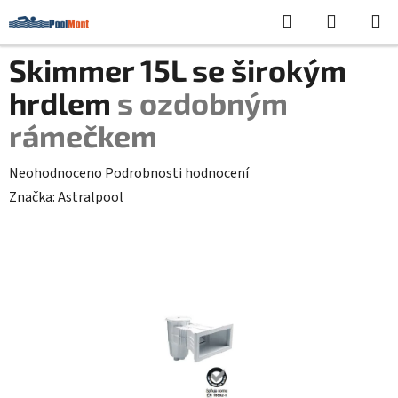
Přejít
Hledat
NÁKUPN
na
KOŠÍK
obsah
Skimmer 15L se širokým
hrdlem
s ozdobným
rámečkem
Průměrné
Neohodnoceno
Podrobnosti hodnocení
hodnocení
Značka:
Astralpool
produktu
je
0,0
z
5
hvězdiček.