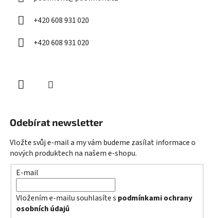
t
í
+420 608 931 020
+420 608 931 020
Odebírat newsletter
Vložte svůj e-mail a my vám budeme zasílat informace o
nových produktech na našem e-shopu.
E-mail
Vložením e-mailu souhlasíte s
podmínkami ochrany
osobních údajů