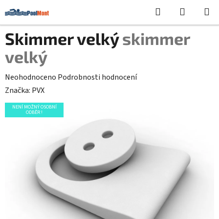
Přejít
Hledat
NÁKUPN
na
KOŠÍK
obsah
Skimmer velký
skimmer
velký
Průměrné
Neohodnoceno
Podrobnosti hodnocení
hodnocení
Značka:
PVX
produktu
NENÍ MOŽNÝ OSOBNÍ
ODBĚR !
je
0,0
z
5
hvězdiček.