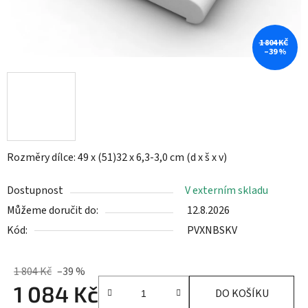
1 804 KČ
–39 %
Rozměry dílce: 49 x (51)32 x 6,3-3,0 cm (d x š x v)
Dostupnost
V externím skladu
Můžeme doručit do:
12.8.2026
Kód:
PVXNBSKV
1 804 Kč
–39 %
1 084 Kč
DO KOŠÍKU