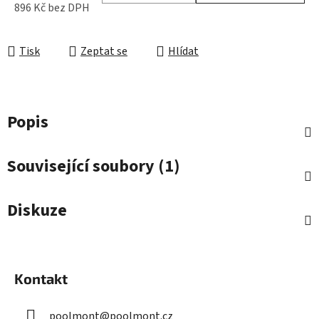
896 Kč bez DPH
Měrná cena:
Tisk
Zeptat se
Hlídat
Popis
Související soubory (1)
Diskuze
Z
á
Kontakt
p
a
poolmont
@
poolmont.cz