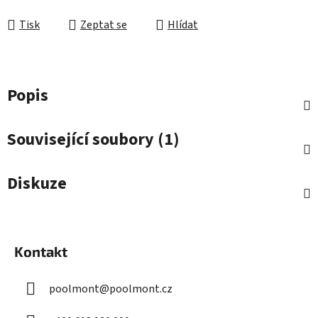
Měrná cena:
Tisk
Zeptat se
Hlídat
Popis
Související soubory (1)
Diskuze
Z
á
Kontakt
p
a
poolmont
@
poolmont.cz
t
í