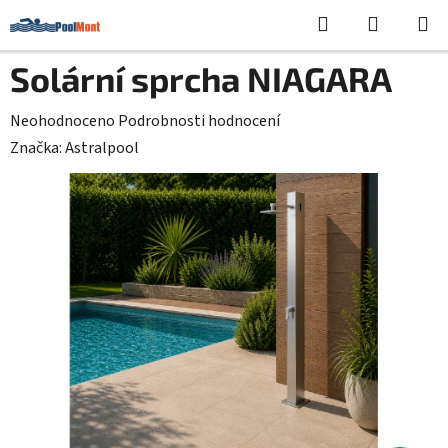
Přejít
Hledat
NÁKUPN
na
KOŠÍK
obsah
Solární sprcha NIAGARA
Průměrné
Neohodnoceno
Podrobnosti hodnocení
hodnocení
Značka:
Astralpool
produktu
je
0,0
z
5
hvězdiček.