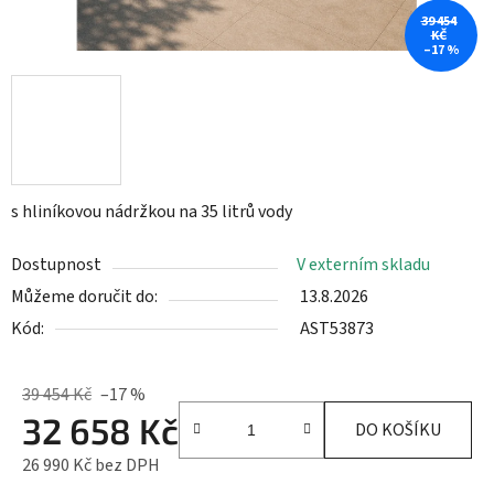
39 454
KČ
–17 %
s hliníkovou nádržkou na 35 litrů vody
Dostupnost
V externím skladu
Můžeme doručit do:
13.8.2026
Kód:
AST53873
39 454 Kč
–17 %
32 658 Kč
DO KOŠÍKU
26 990 Kč bez DPH