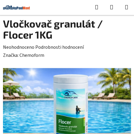
Přejít
Hledat
NÁKUPN
na
KOŠÍK
obsah
Vločkovač granulát /
Flocer 1KG
Průměrné
Neohodnoceno
Podrobnosti hodnocení
hodnocení
Značka:
Chemoform
produktu
je
0,0
z
5
hvězdiček.