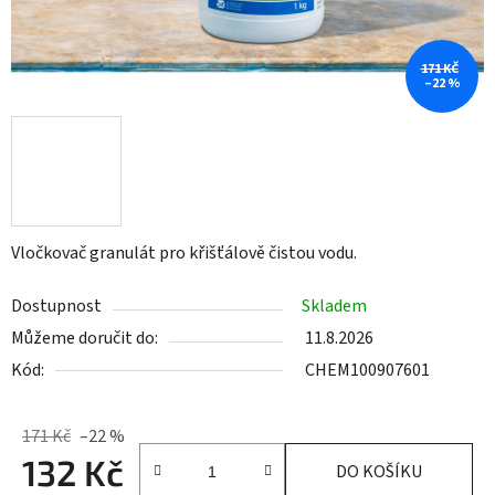
171 KČ
–22 %
Vločkovač granulát pro křišťálově čistou vodu.
Dostupnost
Skladem
Můžeme doručit do:
11.8.2026
Kód:
CHEM100907601
171 Kč
–22 %
132 Kč
DO KOŠÍKU