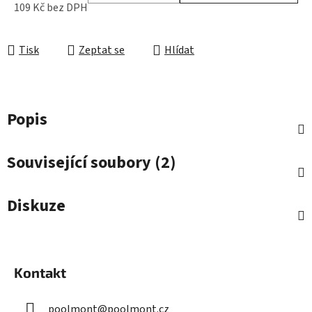
109 Kč bez DPH
Měrná cena:
Tisk
Zeptat se
Hlídat
Popis
Související soubory (2)
Diskuze
Z
á
Kontakt
p
a
poolmont
@
poolmont.cz