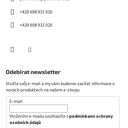
t
í
+420 608 931 020
+420 608 931 020
Odebírat newsletter
Vložte svůj e-mail a my vám budeme zasílat informace o
nových produktech na našem e-shopu.
E-mail
Vložením e-mailu souhlasíte s
podmínkami ochrany
osobních údajů