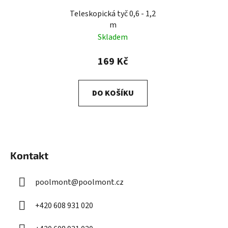
Teleskopická tyč 0,6 - 1,2
m
Skladem
169 Kč
DO KOŠÍKU
Z
á
Kontakt
p
a
poolmont
@
poolmont.cz
t
í
+420 608 931 020