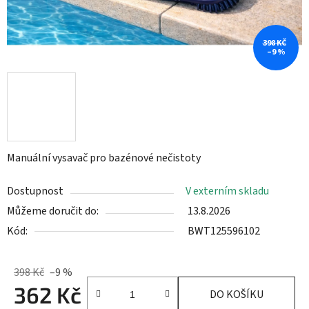
398 KČ
–9 %
Manuální vysavač pro bazénové nečistoty
Dostupnost
V externím skladu
Můžeme doručit do:
13.8.2026
Kód:
BWT125596102
398 Kč
–9 %
362 Kč
DO KOŠÍKU