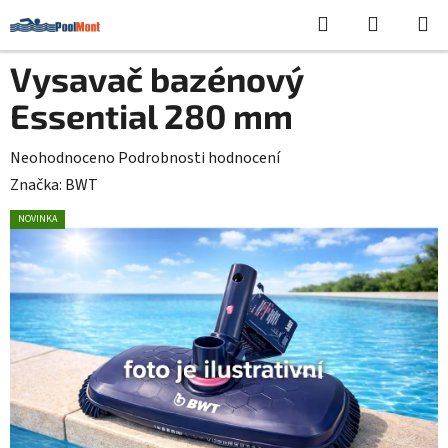
Přejít
Hledat
NÁKUPN
na
KOŠÍK
obsah
Vysavač bazénový
Essential 280 mm
Průměrné
Neohodnoceno
Podrobnosti hodnocení
hodnocení
Značka:
BWT
produktu
NOVINKA
je
0,0
z
5
hvězdiček.