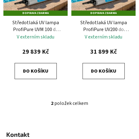
s
r
p
o
DOPRAVA ZDARMA
DOPRAVA ZDARMA
r
d
Středotlaká UV lampa
Středotlaká UV lampa
o
u
ProfiPure UVM 100
do
ProfiPure UV200
do
d
k
100m3
200m3
V externím skladu
V externím skladu
u
t
k
ů
29 839 Kč
31 899 Kč
t
ů
DO KOŠÍKU
DO KOŠÍKU
2
položek celkem
O
v
l
Z
á
á
d
Kontakt
p