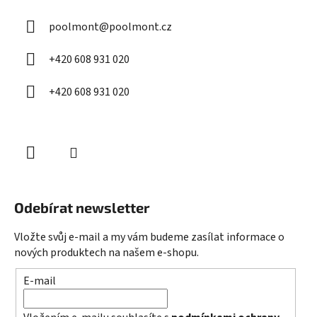
a
a
c
poolmont
@
poolmont.cz
t
í
í
p
+420 608 931 020
r
v
+420 608 931 020
k
y
v
ý
p
i
s
u
Odebírat newsletter
Vložte svůj e-mail a my vám budeme zasílat informace o
nových produktech na našem e-shopu.
E-mail