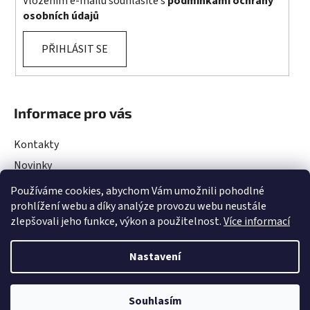
Vložením e-mailu souhlasíte s
podmínkami ochrany
osobních údajů
PŘIHLÁSIT SE
Informace pro vás
Kontakty
Novinky
Rady a Tipy
Používáme cookies, abychom Vám umožnili pohodlné
prohlížení webu a díky analýze provozu webu neustále
Obchodní podmínky
zlepšovali jeho funkce, výkon a použitelnost.
Více informací
Podmínky ochrany osobních údajů
Projekty EU
Nastavení
DOVOLENÁ ve dnech 10.08 - 13.08.2026. Objednávky budou vyřízeny po
Souhlasím
Vytvořil Shoptet
&
Upravilo
TamToMy