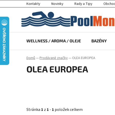
Přejít
Kontakty
Novinky
Rady a Tipy
Obchod
na
obsah
WELLNESS / AROMA / OLEJE
BAZÉNY
Domů
—
Prodávané značky
—
OLEA EUROPEA
OLEA EUROPEA
Stránka
1
z
1
-
1
položek celkem