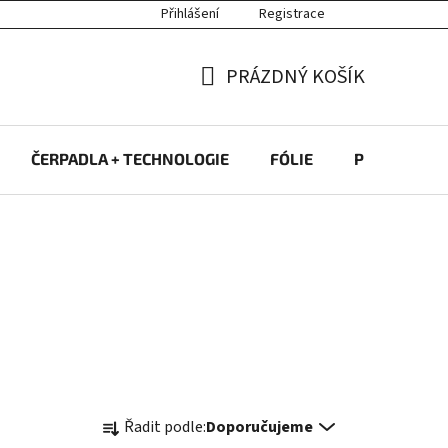
Přihlášení
Registrace
PRÁZDNÝ KOŠÍK
NÁKUPNÍ
KOŠÍK
ČERPADLA + TECHNOLOGIE
FÓLIE
PROTIPROU
Ř
Řadit podle:
Doporučujeme
a