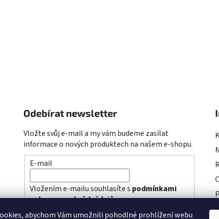
O
v
l
á
d
Odebírat newsletter
a
c
Vložte svůj e-mail a my vám budeme zasílat
í
informace o nových produktech na našem e-shopu.
p
r
E-mail
R
v
k
Vložením e-mailu souhlasíte s
podmínkami
y
P
ochrany osobních údajů
v
P
ý
ookies, abychom Vám umožnili pohodlné prohlížení webu