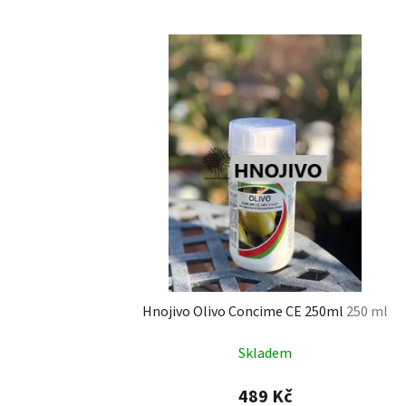
V
ý
p
i
s
p
r
o
d
u
k
t
Hnojivo Olivo Concime CE 250ml
250 ml
ů
Skladem
489 Kč