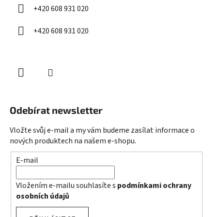
í
+420 608 931 020
+420 608 931 020
Odebírat newsletter
Vložte svůj e-mail a my vám budeme zasílat informace o
nových produktech na našem e-shopu.
E-mail
Vložením e-mailu souhlasíte s
podmínkami ochrany
osobních údajů