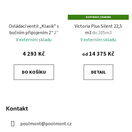
DOPRAVA ZDARMA
Ovládací ventil „Klasik” s
Victoria Plus Silent 22,5
bočním připojením 2"
2"
m3
do 105m3
V externím skladu
V externím skladu
4 293 Kč
14 375 Kč
od
DO KOŠÍKU
DETAIL
Z
á
Kontakt
p
a
poolmont
@
poolmont.cz
t