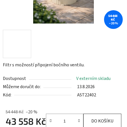
54 448
KČ
–20 %
Filtr s možností připojení bočního ventilu.
Dostupnost
V externím skladu
Můžeme doručit do:
13.8.2026
Kód:
AST22402
54 448 Kč
–20 %
43 558 Kč
DO KOŠÍKU