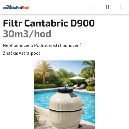
Přejít
Hledat
NÁKUPN
na
KOŠÍK
obsah
Filtr Cantabric D900
30m3/hod
Průměrné
Neohodnoceno
Podrobnosti hodnocení
hodnocení
Značka:
Astralpool
produktu
je
0,0
z
5
hvězdiček.