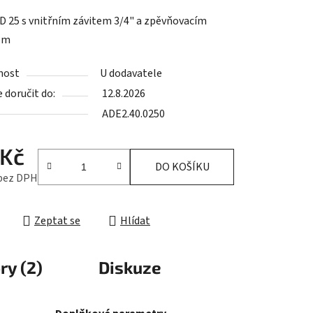
tu
D 25 s vnitřním závitem 3/4" a zpěvňovacím
em
nost
U dodavatele
doručit do:
12.8.2026
ek.
ADE2.40.0250
 Kč
DO KOŠÍKU
 bez DPH
cena:
Zeptat se
Hlídat
ry (2)
Diskuze