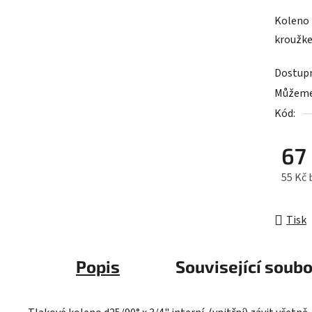
produk
Koleno 
je
kroužk
0,0
z
Dostup
5
Můžeme 
hvězdič
Kód:
67
55 Kč
Měrná 
Tisk
Popis
Související soubo