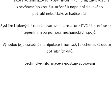
Tlakové koleno d25/90° x 3/4" interní (vnitřní) závit včetně
zpevňovacího kroužku určené k napojení
tlakového
potrubí
nebo
tlakové hadice d25
.
Systém tlakových trubek - tvarovek - armatur z PVC-U, které se sp
lepením nebo pomocí mechanických spojů.
Výhodou je jak snadná manipulace i montáž, tak chemická odol
potrubních dílů.
technicke-informace-a-postup-spojovani