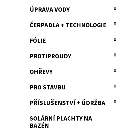
a
ÚPRAVA VODY
n
e
ČERPADLA + TECHNOLOGIE
l
FÓLIE
PROTIPROUDY
OHŘEVY
PRO STAVBU
PŘÍSLUŠENSTVÍ + ÚDRŽBA
SOLÁRNÍ PLACHTY NA
BAZÉN