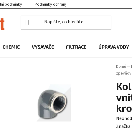
ní podmínky
Podmínky ochrany osobních údajů
Projekty EU
CHEMIE
VYSAVAČE
FILTRACE
ÚPRAVA VODY
Domů
—
zpevňova
Kol
vni
kr
Průměr
Neohod
hodnoc
Značka