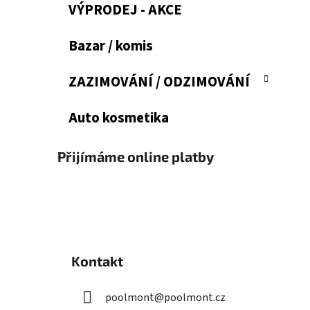
VÝPRODEJ - AKCE
Bazar / komis
ZAZIMOVÁNÍ / ODZIMOVÁNÍ
Auto kosmetika
Přijímáme online platby
Z
á
Kontakt
p
a
poolmont
@
poolmont.cz
t