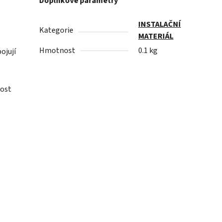
Doplňkové parametry
INSTALAČNÍ
Kategorie
MATERIÁL
Hmotnost
0.1 kg
ojují
nost