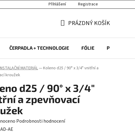
Přihlášení
Registrace
PRÁZDNÝ KOŠÍK
NÁKUPNÍ
KOŠÍK
ČERPADLA + TECHNOLOGIE
FÓLIE
PROTIPROU
INSTALAČNÍ MATERIÁL
—
Koleno d25 / 90° x 3/4" vnitřní a
cí kroužek
eno d25 / 90° x 3/4"
třní a zpevňovací
oužek
né
noceno
Podrobnosti hodnocení
ení
:
AD-AE