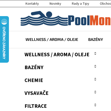
Přejít
Kontakty
Novinky
Rady a Tipy
Obchod
na
obsah
WELLNESS / AROMA / OLEJE
BAZÉNY
P
K
Přeskočit
WELLNESS / AROMA / OLEJE
a
kategorie
o
t
s
BAZÉNY
e
t
g
r
o
CHEMIE
a
r
i
n
VYSAVAČE
e
n
í
FILTRACE
p