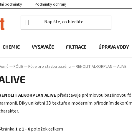
ní podmínky
Podmínky ochrany osobních údajů
Projekty EU
CHEMIE
VYSAVAČE
FILTRACE
ÚPRAVA VODY
Domů
—
FÓLIE
—
Fólie pro stavbu bazénu
—
RENOLIT ALKORPLAN
—
ALIVE
ALIVE
RENOLIT ALKORPLAN ALIVE
představuje prémiovou bazénovou fólii
harmonií. Díky unikátní 3D textuře a moderním přírodním dekorům 
charakter.
Stránka
1
z
1
-
6
položek celkem