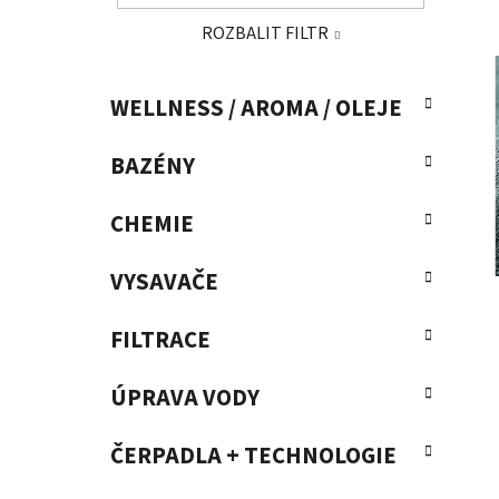
a
ROZBALIT FILTR
n
e
K
Přeskočit
l
WELLNESS / AROMA / OLEJE
a
kategorie
t
BAZÉNY
e
g
o
CHEMIE
r
i
VYSAVAČE
e
FILTRACE
ÚPRAVA VODY
ČERPADLA + TECHNOLOGIE