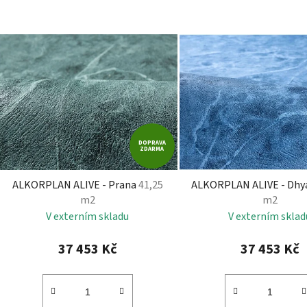
V
ý
p
i
s
p
r
DOPRAVA
ZDARMA
o
d
ALKORPLAN ALIVE - Prana
41,25
ALKORPLAN ALIVE - Dh
u
m2
m2
k
V externím skladu
V externím sklad
t
ů
37 453 Kč
37 453 Kč