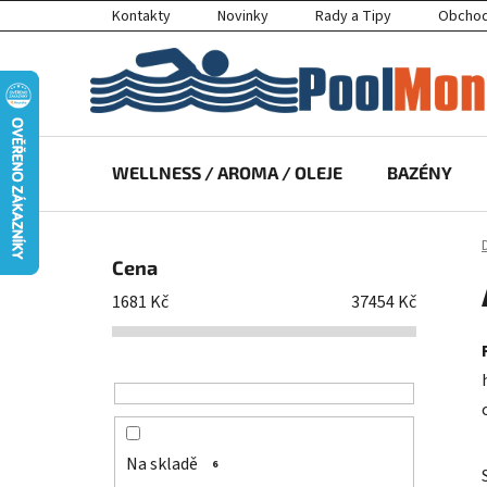
Přejít
Kontakty
Novinky
Rady a Tipy
Obchod
na
obsah
WELLNESS / AROMA / OLEJE
BAZÉNY
P
o
Cena
s
1681
Kč
37454
Kč
t
r
a
n
n
í
Na skladě
6
p