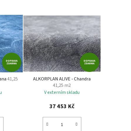
a
z
e
n
í
p
r
o
d
DOPRAVA
DOPRAVA
ZDARMA
ZDARMA
u
k
yana
41,25
ALKORPLAN ALIVE - Chandra
t
41,25 m2
ů
u
V externím skladu
37 453 Kč