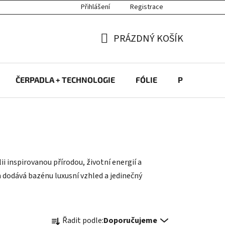
Přihlášení
Registrace
PRÁZDNÝ KOŠÍK
NÁKUPNÍ
KOŠÍK
ČERPADLA + TECHNOLOGIE
FÓLIE
PROTIPROU
 inspirovanou přírodou, životní energií a
dodává bazénu luxusní vzhled a jedinečný
Ř
Řadit podle:
Doporučujeme