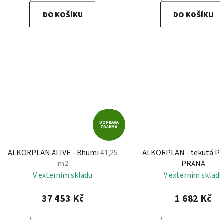
DO KOŠÍKU
DO KOŠÍKU
DOPRAVA
ZDARMA
ALKORPLAN ALIVE - Bhumi
41,25
ALKORPLAN - tekutá PV
m2
PRANA
V externím skladu
V externím sklad
37 453 Kč
1 682 Kč