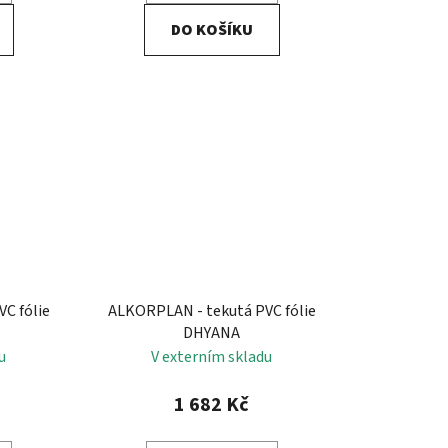
DO KOŠÍKU
C fólie
ALKORPLAN - tekutá PVC fólie
DHYANA
u
V externím skladu
1 682 Kč